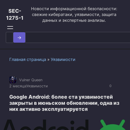
Перейти
Новости информационной безопасности:
к
SEC-
свежие кибератаки, уязвимости, защита
контенту
1275-1
данных и экспертные анализы.
Search
for:
Главная страница
»
Уязвимости
Vulner Queen
2 месяца
Уязвимости
0
Google Android: более ста уязвимостей
закрыты в июньском обновлении, одна из
них активно эксплуатируется