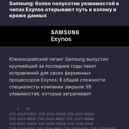
Samsung: более полусотни уязвимостей в
чипах Exynos открывают путь к взлому и
краже данных
Южнокорейский гигант Samsung выпустил
крупнейший за последние годы пакет
исправлений для своих фирменных
процессоров Exynos. В общей сложности
специалисты компании закрыли 59
уязвимостей, которые затрагивают
0
85
CVE-2024-53922
CVE-2025-26418
CVE-2025-40214
CVE-2025-48581
CVE-2025-48612
CVE-2025-48648
CVE-2025-59605
CVE-2025-59606
CVE-2026-0009
CVE-2026-0054
CVE-2026-0060
CVE-2026-0091
CVE-2026-0093