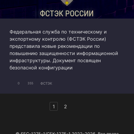
Федеральная служба по техническому и
экспортному контролю (ФСТЭК России)
представила новые рекомендации по
повышению защищенности информационной
инфраструктуры. Документ посвящен
безопасной конфигурации
ФСТЭК
0
355
Пагинация
1
2
записей
© SEC-1275-1/СЕК-1275-1 2022-2026. Все права