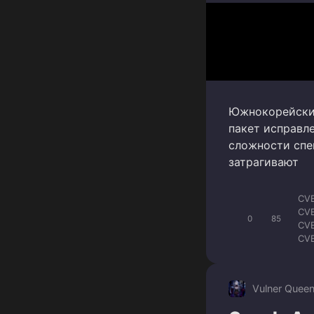
Южнокорейский
пакет исправл
сложности спе
затрагивают
CV
CV
0
85
CV
CV
CV
CV
CVE
Vulner Quee
CV
CV