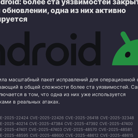
droid: более ста уязвимостей закры
E-2026-23788
CVE-2026-23789
CVE-2026-23790
CVE-2026-23791
E-2026-23793
CVE-2026-25276
CVE-2026-25277
CVE-2026-28573
обновлении, одна из них активно
E-2026-28574
CVE-2026-28577
CVE-2026-28578
CVE-2026-28580
ируется
E-2026-28581
CVE-2026-28586
CVE-2026-33956
CVE-2026-33960
E-2026-33963
CVE-2026-33964
CVE-2026-33966
CVE-2026-33967
E-2026-33968
CVE-2026-33970
ила масштабный пакет исправлений для операционной
ывающий в общей сложности более ста уязвимостей. С
ючается в том, что одна из них уже используется
ами в реальных атаках.
E-2025-22424
CVE-2025-22426
CVE-2025-26418
CVE-2025-32348
E-2025-40214
CVE-2025-47384
CVE-2025-47392
CVE-2025-47400
E-2025-47401
CVE-2025-47403
CVE-2025-48570
CVE-2025-48581
E-2025-48595
CVE-2025-48600
CVE-2025-48612
CVE-2025-48615