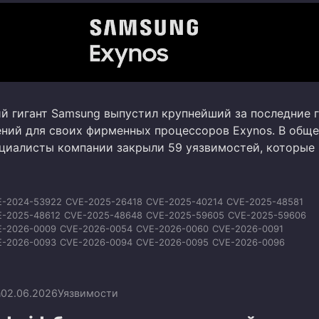
 гигант Samsung выпустил крупнейший за последние 
ений для своих фирменных процессоров Exynos. В общ
циалисты компании закрыли 59 уязвимостей, которые
E-2024-53922
CVE-2025-26418
CVE-2025-40214
CVE-2025-48581
E-2025-48612
CVE-2025-48648
CVE-2025-59605
CVE-2025-59606
E-2026-0009
CVE-2026-0054
CVE-2026-0060
CVE-2026-0091
E-2026-0093
CVE-2026-0094
CVE-2026-0095
CVE-2026-0096
E-2026-0097
CVE-2026-0098
CVE-2026-0099
CVE-2026-0100
E-2026-20435
CVE-2026-20453
CVE-2026-20454
CVE-2026-20455
-2026-21017
CVE-2026-21025
CVE-2026-21026
CVE-2026-21027
n
02.06.2026
Уязвимости
E-2026-21028
CVE-2026-21029
CVE-2026-21030
CVE-2026-21031
E-2026-21352
CVE-2026-21353
CVE-2026-23786
CVE-2026-23787