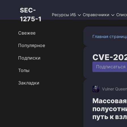
Перейти
SEC-
к
Ресурсы ИБ
Справочники
Спис
контенту
1275-1
Свежее
Главная страниц
Популярное
CVE-20
Подписки
Подписаться
Топы
Закладки
Vulner Quee
Массовая 
полусотн
путь к вз