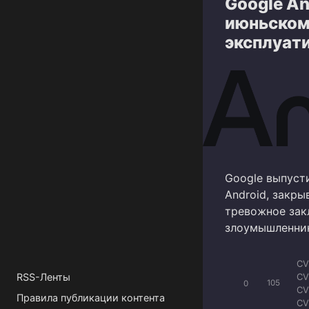
Google An
CV
CV
июньском 
CV
эксплуат
CV
CV
CV
Google выпуст
Android, закр
тревожное закл
злоумышленник
CV
CV
RSS-Ленты
0
105
CV
Правила публикации контента
CV