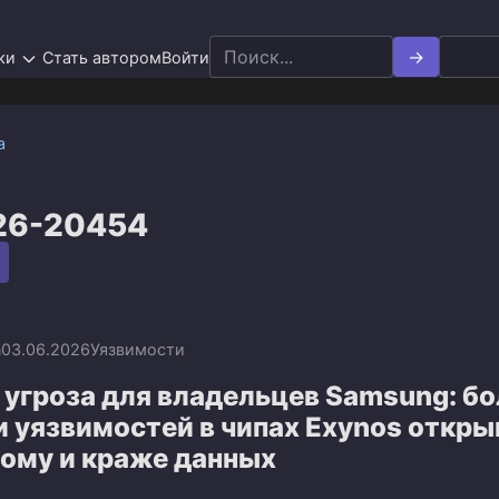
Search
ки
Стать автором
Войти
for:
а
26-20454
n
03.06.2026
Уязвимости
угроза для владельцев Samsung: бо
и уязвимостей в чипах Exynos откр
лому и краже данных