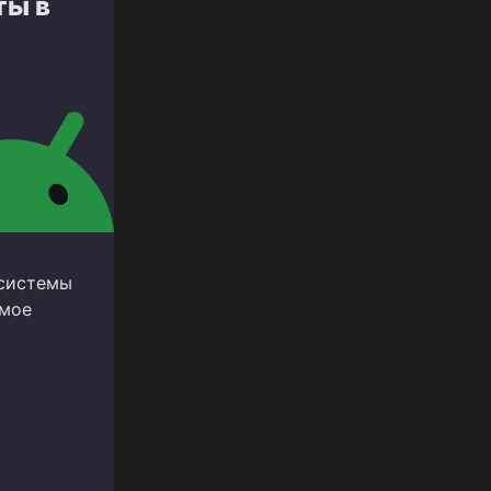
ты в
 системы
амое