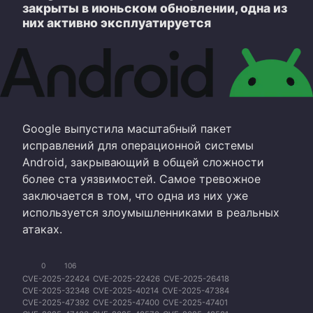
закрыты в июньском обновлении, одна из
них активно эксплуатируется
Google выпустила масштабный пакет
исправлений для операционной системы
Android, закрывающий в общей сложности
более ста уязвимостей. Самое тревожное
заключается в том, что одна из них уже
используется злоумышленниками в реальных
атаках.
0
106
CVE-2025-22424
CVE-2025-22426
CVE-2025-26418
CVE-2025-32348
CVE-2025-40214
CVE-2025-47384
CVE-2025-47392
CVE-2025-47400
CVE-2025-47401