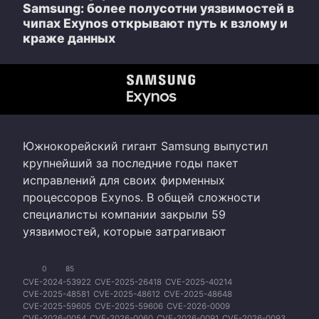
Samsung: более полусотни уязвимостей в
чипах Exynos открывают путь к взлому и
краже данных
Южнокорейский гигант Samsung выпустил
крупнейший за последние годы пакет
исправлений для своих фирменных
процессоров Exynos. В общей сложности
специалисты компании закрыли 59
уязвимостей, которые затрагивают
0
85
CVE-2024-53922
CVE-2025-26418
CVE-2025-40214
CVE-2025-48581
CVE-2025-48612
CVE-2025-48648
CVE-2025-59605
CVE-2025-59606
CVE-2026-0009
CVE-2026-0054
CVE-2026-0060
CVE-2026-0091
CVE-2026-0093