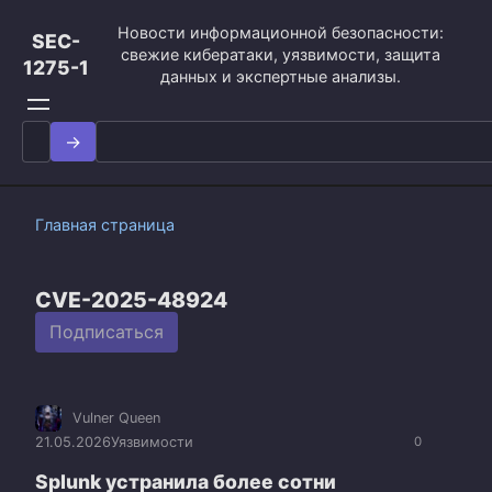
Перейти
Новости информационной безопасности:
к
SEC-
свежие кибератаки, уязвимости, защита
контенту
1275-1
данных и экспертные анализы.
Search
for:
Главная страница
CVE-2025-48924
Подписаться
Vulner Queen
21.05.2026
Уязвимости
0
Splunk устранила более сотни