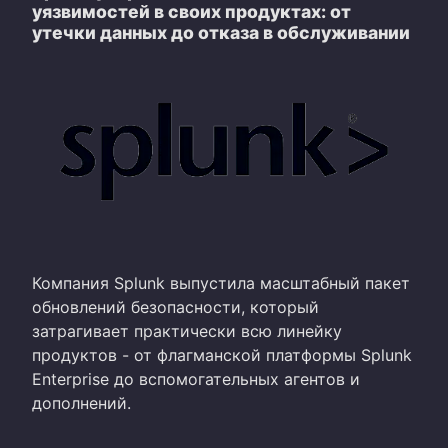
уязвимостей в своих продуктах: от
утечки данных до отказа в обслуживании
Компания Splunk выпустила масштабный пакет
обновлений безопасности, который
затрагивает практически всю линейку
продуктов - от флагманской платформы Splunk
Enterprise до вспомогательных агентов и
дополнений.