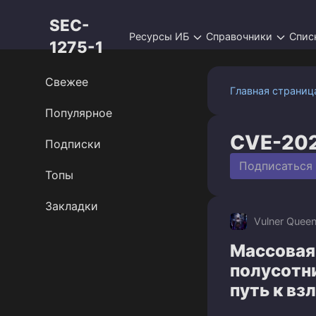
Перейти
SEC-
к
Ресурсы ИБ
Справочники
Спис
контенту
1275-1
Свежее
Главная страниц
Популярное
CVE-20
Подписки
Подписаться
Топы
Закладки
Vulner Quee
Массовая 
полусотн
путь к вз