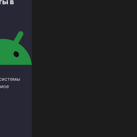
ты в
 системы
амое