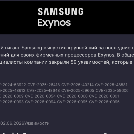
 гигант Samsung выпустил крупнейший за последние 
ений для своих фирменных процессоров Exynos. В общ
циалисты компании закрыли 59 уязвимостей, которые
E-2024-53922
CVE-2025-26418
CVE-2025-40214
CVE-2025-48581
E-2025-48612
CVE-2025-48648
CVE-2025-59605
CVE-2025-59606
E-2026-0009
CVE-2026-0054
CVE-2026-0060
CVE-2026-0091
E-2026-0093
CVE-2026-0094
CVE-2026-0095
CVE-2026-0096
E-2026-0097
CVE-2026-0098
CVE-2026-0099
CVE-2026-0100
E-2026-20435
CVE-2026-20453
CVE-2026-20454
CVE-2026-20455
-2026-21017
CVE-2026-21025
CVE-2026-21026
CVE-2026-21027
n
02.06.2026
Уязвимости
E-2026-21028
CVE-2026-21029
CVE-2026-21030
CVE-2026-21031
E-2026-21352
CVE-2026-21353
CVE-2026-23786
CVE-2026-23787