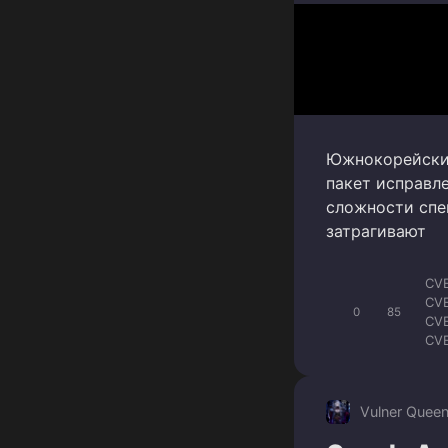
Южнокорейский
пакет исправл
сложности спе
затрагивают
CV
CV
0
85
CV
CV
CV
CV
CVE
Vulner Quee
CV
CV