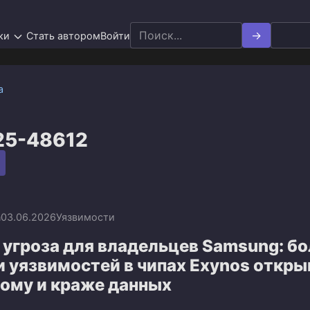
Search
ки
Стать автором
Войти
for:
а
25-48612
n
03.06.2026
Уязвимости
угроза для владельцев Samsung: бо
и уязвимостей в чипах Exynos откр
лому и краже данных