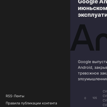
Google An
CV
CV
июньском 
CV
эксплуат
CV
CV
CV
Google выпуст
Android, закр
тревожное закл
злоумышленник
CV
CV
RSS-Ленты
0
105
CV
Правила публикации контента
CV