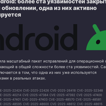
droid: более ста уязвимостей закры
E-2026-23788
CVE-2026-23789
CVE-2026-23790
CVE-2026-23791
E-2026-23793
CVE-2026-25276
CVE-2026-25277
CVE-2026-28573
обновлении, одна из них активно
E-2026-28574
CVE-2026-28577
CVE-2026-28578
CVE-2026-28580
ируется
E-2026-28581
CVE-2026-28586
CVE-2026-33956
CVE-2026-33960
E-2026-33963
CVE-2026-33964
CVE-2026-33966
CVE-2026-33967
E-2026-33968
CVE-2026-33970
ила масштабный пакет исправлений для операционной
ывающий в общей сложности более ста уязвимостей. С
ючается в том, что одна из них уже используется
ами в реальных атаках.
E-2025-22424
CVE-2025-22426
CVE-2025-26418
CVE-2025-32348
E-2025-40214
CVE-2025-47384
CVE-2025-47392
CVE-2025-47400
E-2025-47401
CVE-2025-47403
CVE-2025-48570
CVE-2025-48581
E-2025-48595
CVE-2025-48600
CVE-2025-48612
CVE-2025-48615