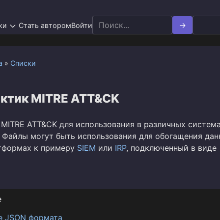
Search
ки
Стать автором
Войти
for:
а
»
Списки
актик MITRE ATT&CK
 MITRE ATT&CK для использования в различных система
 Файлы могут быть использования для обогащения дан
тформах к примеру
SIEM
или
IRP
, подключенный в виде
е
е JSON формата