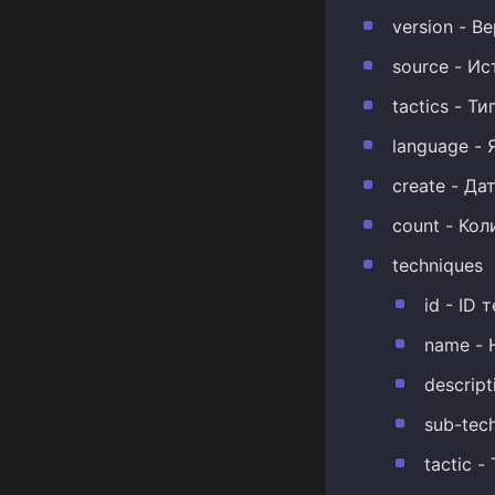
version - В
source - И
tactics - Ти
language - 
create - Д
count - Ко
techniques
id - ID 
name - 
descrip
sub-tec
tactic -