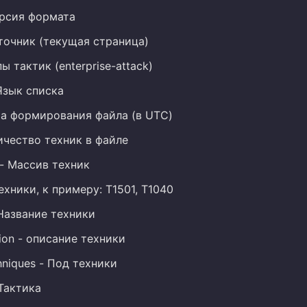
ерсия формата
сточник (текущая страница)
пы тактик (enterprise-attack)
Язык списка
ата формирования файла (в UTC)
личество техник в файле
 - Массив техник
техники, к примеру: T1501, T1040
Название техники
tion - описание техники
hniques - Под техники
 Тактика