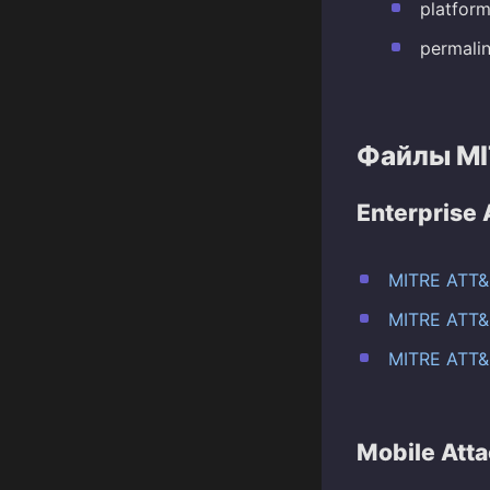
platfor
permali
Файлы MI
Enterprise 
MITRE ATT&C
MITRE ATT&C
MITRE ATT&C
Mobile Att