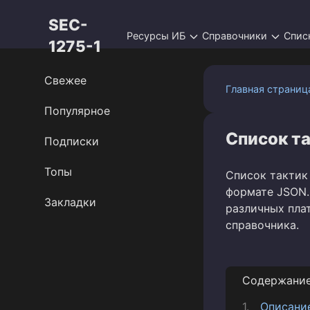
Перейти
SEC-
к
Ресурсы ИБ
Справочники
Спис
контенту
1275-1
Свежее
Главная страниц
Популярное
Список т
Подписки
Топы
Список тактик
формате JSON.
Закладки
различных пла
справочника.
Содержани
Описани