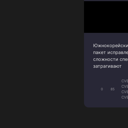
Южнокорейский
пакет исправл
сложности спе
затрагивают
CV
CV
0
85
CV
CV
CV
CV
CVE
CV
CV