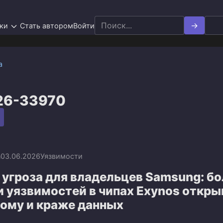
Search
ки
Стать автором
Войти
for:
а
26-33970
n
03.06.2026
Уязвимости
угроза для владельцев Samsung: бо
и уязвимостей в чипах Exynos откр
лому и краже данных