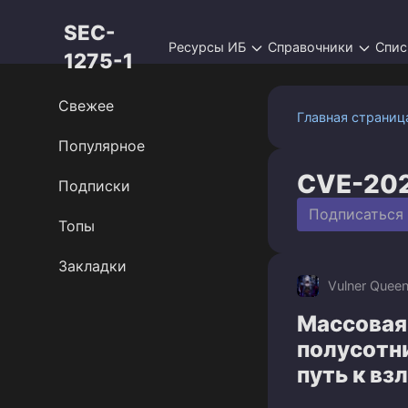
Перейти
SEC-
к
Ресурсы ИБ
Справочники
Спис
контенту
1275-1
Свежее
Главная страниц
Популярное
CVE-20
Подписки
Подписаться
Топы
Закладки
Vulner Quee
Массовая 
полусотн
путь к вз