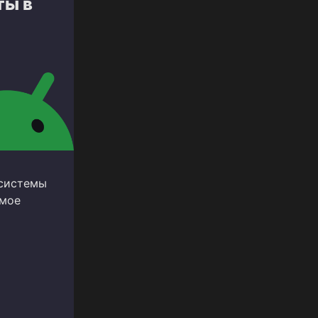
ты в
 системы
амое