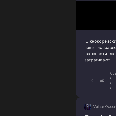
Южнокорейский
пакет исправл
сложности спе
затрагивают
CV
CV
0
85
CV
CV
CV
CV
CVE
Vulner Quee
CV
CV