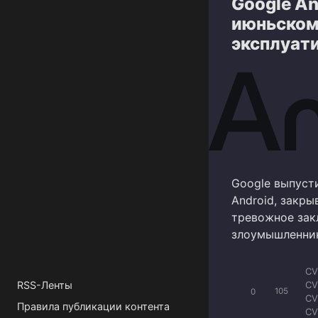
Google An
CV
CV
июньском 
CV
эксплуат
CV
CV
CV
Google выпуст
Android, закр
тревожное закл
злоумышленник
CV
CV
RSS-Ленты
0
105
CV
Правила публикации контента
CV