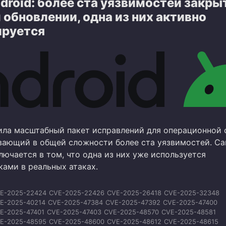
droid: более ста уязвимостей закры
E-2026-23788
CVE-2026-23789
CVE-2026-23790
CVE-2026-23791
E-2026-23793
CVE-2026-25276
CVE-2026-25277
CVE-2026-28573
обновлении, одна из них активно
E-2026-28574
CVE-2026-28577
CVE-2026-28578
CVE-2026-28580
ируется
E-2026-28581
CVE-2026-28586
CVE-2026-33956
CVE-2026-33960
E-2026-33963
CVE-2026-33964
CVE-2026-33966
CVE-2026-33967
E-2026-33968
CVE-2026-33970
ила масштабный пакет исправлений для операционной
ывающий в общей сложности более ста уязвимостей. С
ючается в том, что одна из них уже используется
ами в реальных атаках.
E-2025-22424
CVE-2025-22426
CVE-2025-26418
CVE-2025-32348
E-2025-40214
CVE-2025-47384
CVE-2025-47392
CVE-2025-47400
E-2025-47401
CVE-2025-47403
CVE-2025-48570
CVE-2025-48581
E-2025-48595
CVE-2025-48600
CVE-2025-48612
CVE-2025-48615