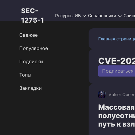
Перейти
SEC-
к
Ресурсы ИБ
Справочники
Спис
контенту
1275-1
Свежее
Главная страниц
Популярное
CVE-20
Подписки
Подписаться
Топы
Закладки
Vulner Quee
Массовая 
полусотн
путь к вз