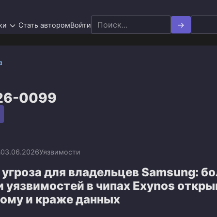
Search
ки
Стать автором
Войти
for:
а
26-0099
n
03.06.2026
Уязвимости
угроза для владельцев Samsung: бо
и уязвимостей в чипах Exynos откр
лому и краже данных