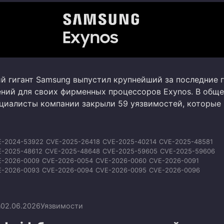
 гигант Samsung выпустил крупнейший за последние 
ений для своих фирменных процессоров Exynos. В общ
циалисты компании закрыли 59 уязвимостей, которые
E-2024-53922
CVE-2025-26418
CVE-2025-40214
CVE-2025-48581
E-2025-48612
CVE-2025-48648
CVE-2025-59605
CVE-2025-59606
E-2026-0009
CVE-2026-0054
CVE-2026-0060
CVE-2026-0091
E-2026-0093
CVE-2026-0094
CVE-2026-0095
CVE-2026-0096
E-2026-0097
CVE-2026-0098
CVE-2026-0099
CVE-2026-0100
E-2026-20435
CVE-2026-20453
CVE-2026-20454
CVE-2026-20455
-2026-21017
CVE-2026-21025
CVE-2026-21026
CVE-2026-21027
n
02.06.2026
Уязвимости
E-2026-21028
CVE-2026-21029
CVE-2026-21030
CVE-2026-21031
E-2026-21352
CVE-2026-21353
CVE-2026-23786
CVE-2026-23787