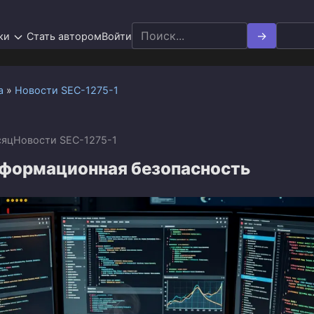
Search
ки
Стать автором
Войти
for:
а
»
Новости SEC-1275-1
сяц
Новости SEC-1275-1
нформационная безопасность