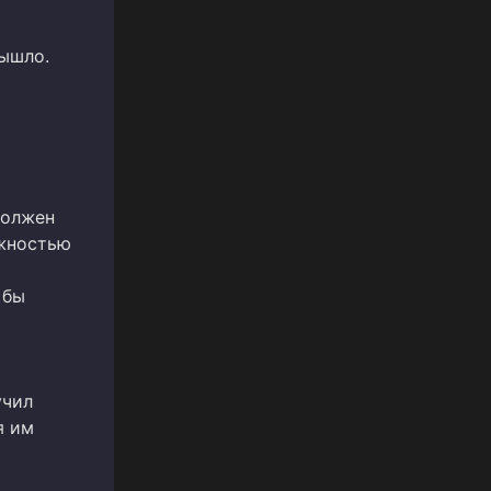
вышло.
должен
ожностью
 бы
учил
я им