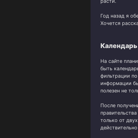
расти.
Год назад я о
Хочется расска
Календарь
На сайте план
быть календар
фильтрации по
информации бы
полезен не тол
После получен
правительства 
только от двух
действительно 