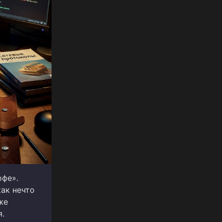
офе».
как нечто
же
я.