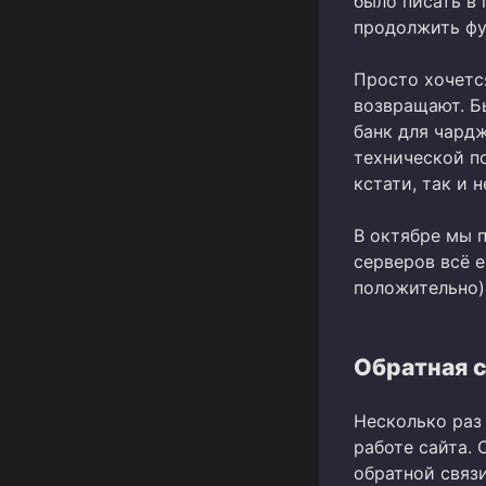
было писать в 
продолжить фу
Просто хочется
возвращают. Б
банк для чард
технической по
кстати, так и 
В октябре мы п
серверов всё е
положительно)
Обратная 
Несколько раз
работе сайта. 
обратной связи