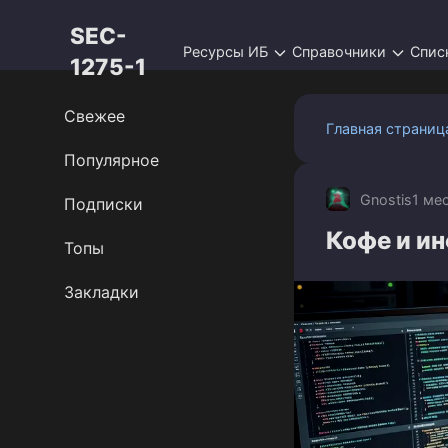
Перейти
SEC-
к
Ресурсы ИБ
Справочники
Спис
контенту
1275-1
Свежее
Главная страниц
Популярное
Gnostis
1 ме
Подписки
Кофе и и
Топы
Закладки