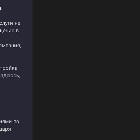
.
слуги не
щение в
омпания,
стройка
надеюсь,
иями по
одаря