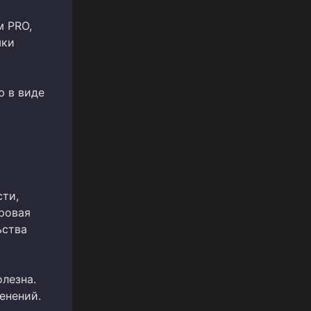
м PRO,
шки
ю в виде
.
ти,
ровая
ьства
лезна.
енений.