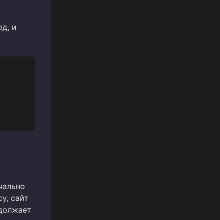
д, и
чально
у, сайт
одолжает