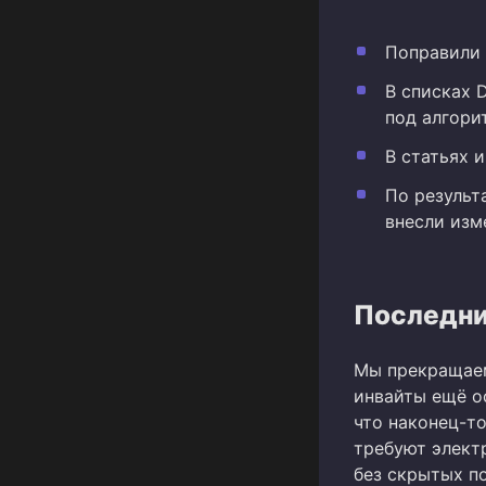
Поправили 
В списках 
под алгори
В статьях 
По результ
внесли изм
Последни
Мы прекращаем
инвайты ещё о
что наконец-т
требуют электр
без скрытых по