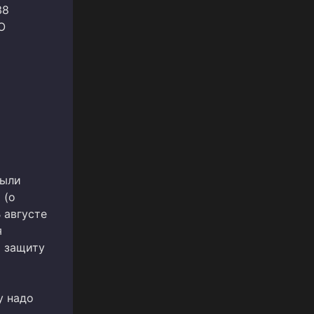
38
О
были
 (о
 августе
я
ю защиту
у надо