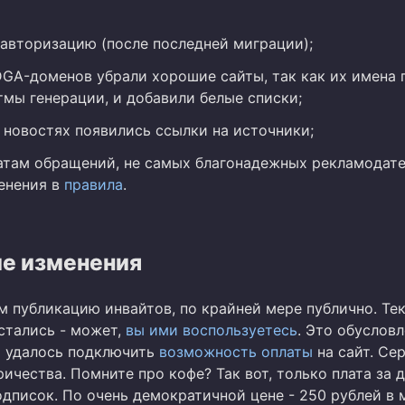
авторизацию (после последней миграции);
DGA-доменов убрали хорошие сайты, так как их имена 
тмы генерации, и добавили белые списки;
и новостях появились ссылки на источники;
атам обращений, не самых благонадежных рекламодате
енения в
правила
.
е изменения
 публикацию инвайтов, по крайней мере публично. Те
стались - может,
вы ими воспользуетесь
. Это обусловл
о удалось подключить
возможность оплаты
на сайт. Се
ичества. Помните про кофе? Так вот, только плата за д
дписок. По очень демократичной цене - 250 рублей в 