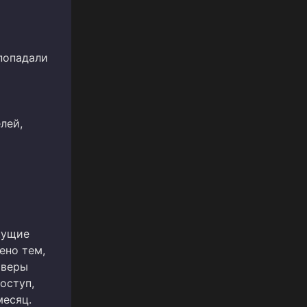
попадали
лей,
кущие
ено тем,
рверы
оступ,
месяц.