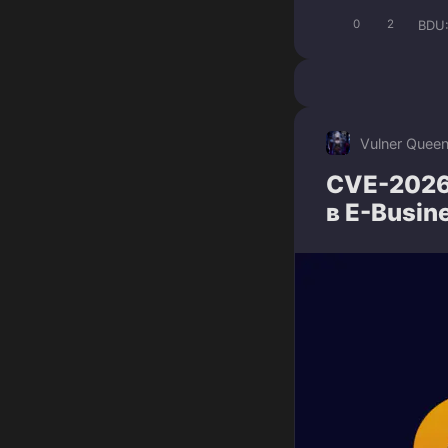
BDU
0
2
Vulner Quee
CVE-2026
в E-Busin