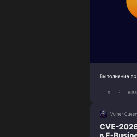
Выполнение про
BDU
0
2
Vulner Quee
CVE-2026
в E-Busin