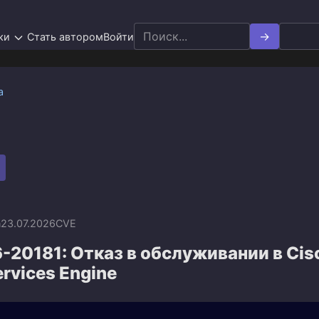
Search
ки
Стать автором
Войти
for:
а
n
23.07.2026
CVE
20181: Отказ в обслуживании в Cis
ervices Engine