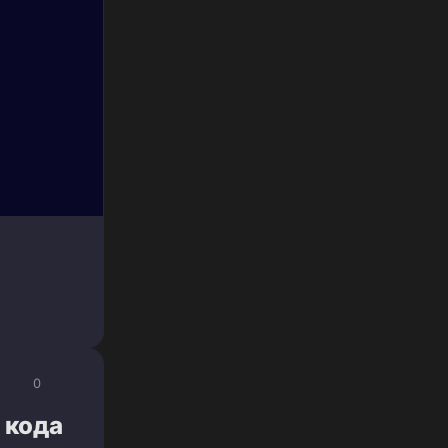
0
 кода