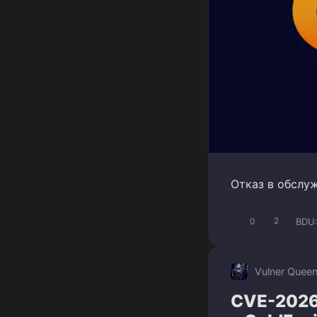
Отказ в обслуж
BDU
0
2
Vulner Quee
CVE-2026