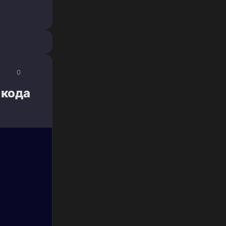
0
 кода