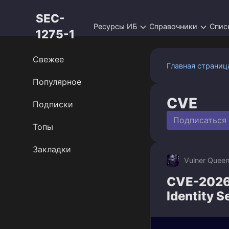
Перейти
SEC-
к
Ресурсы ИБ
Справочники
Спис
контенту
1275-1
Свежее
Главная страниц
Популярное
CVE
Подписки
Подписаться
Топы
Закладки
Vulner Quee
CVE-2026-
Identity S