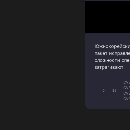
Южнокорейский
пакет исправл
сложности спе
затрагивают
CV
CV
0
85
CV
CV
CV
CV
CVE
CV
CV