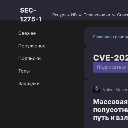
Перейти
SEC-
к
Ресурсы ИБ
Справочники
Спис
контенту
1275-1
Свежее
Главная страниц
Популярное
CVE-20
Подписки
Подписаться
Топы
Закладки
Vulner Quee
Массовая 
полусотн
путь к вз