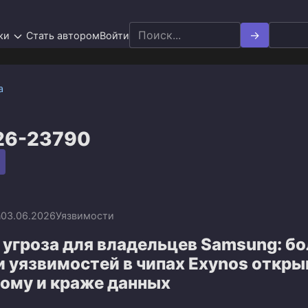
Search
ки
Стать автором
Войти
for:
а
26-23790
n
03.06.2026
Уязвимости
угроза для владельцев Samsung: бо
и уязвимостей в чипах Exynos откр
лому и краже данных