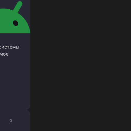
 системы
амое
0