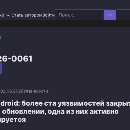
Search
ки
Стать автором
Войти
for:
а
26-0061
n
02.06.2026
Уязвимости
droid: более ста уязвимостей закры
обновлении, одна из них активно
ируется