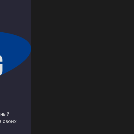
чный
я своих