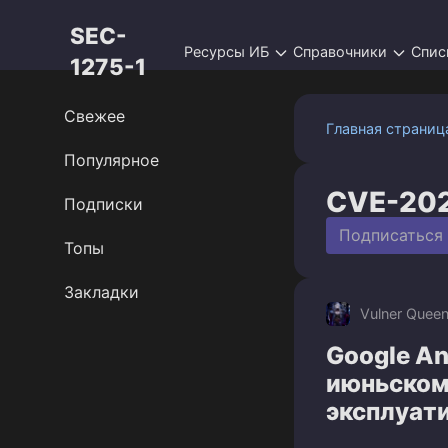
Перейти
SEC-
к
Ресурсы ИБ
Справочники
Спис
контенту
1275-1
Свежее
Главная страниц
Популярное
CVE-20
Подписки
Подписаться
Топы
Закладки
Vulner Quee
Google An
июньском 
эксплуат