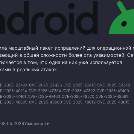
ила масштабный пакет исправлений для операционной
ывающий в общей сложности более ста уязвимостей. С
ючается в том, что одна из них уже используется
ами в реальных атаках.
E-2025-22424
CVE-2025-22426
CVE-2025-26418
CVE-2025-32348
E-2025-40214
CVE-2025-47384
CVE-2025-47392
CVE-2025-47400
E-2025-47401
CVE-2025-47403
CVE-2025-48570
CVE-2025-48581
E-2025-48595
CVE-2025-48600
CVE-2025-48612
CVE-2025-48615
E-2025-48616
CVE-2025-48648
CVE-2025-48649
CVE-2025-48652
E-2025-59604
CVE-2025-59605
CVE-2025-59606
CVE-2025-64505
E-2025-64720
CVE-2025-65018
CVE-2025-71251
CVE-2025-71252
n
08.05.2026
Уязвимости
E-2025-71253
CVE-2025-71254
CVE-2025-71255
CVE-2025-71256
E-2026-0009
CVE-2026-0016
CVE-2026-0018
CVE-2026-0036