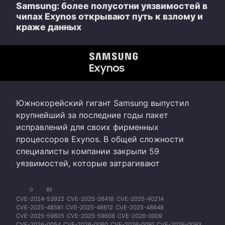
Samsung: более полусотни уязвимостей в
чипах Exynos открывают путь к взлому и
краже данных
Южнокорейский гигант Samsung выпустил
крупнейший за последние годы пакет
исправлений для своих фирменных
процессоров Exynos. В общей сложности
специалисты компании закрыли 59
уязвимостей, которые затрагивают
0
85
CVE-2024-53922
CVE-2025-26418
CVE-2025-40214
CVE-2025-48581
CVE-2025-48612
CVE-2025-48648
CVE-2025-59605
CVE-2025-59606
CVE-2026-0009
CVE-2026-0054
CVE-2026-0060
CVE-2026-0091
CVE-2026-0093