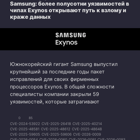
Samsung: более полусотни уязвимостей в
чипах Exynos открывают путь к взлому и
краже данных
Южнокорейский гигант Samsung выпустил
крупнейший за последние годы пакет
исправлений для своих фирменных
процессоров Exynos. В общей сложности
специалисты компании закрыли 59
уязвимостей, которые затрагивают
0
85
CVE-2024-53922
CVE-2025-26418
CVE-2025-40214
CVE-2025-48581
CVE-2025-48612
CVE-2025-48648
CVE-2025-59605
CVE-2025-59606
CVE-2026-0009
CVE-2026-0054
CVE-2026-0060
CVE-2026-0091
CVE-2026-0093