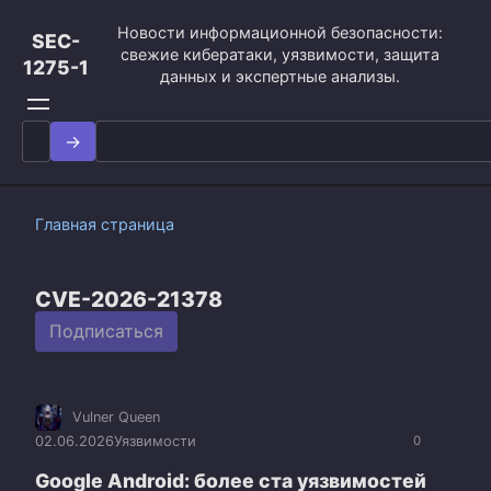
Перейти
Новости информационной безопасности:
к
SEC-
свежие кибератаки, уязвимости, защита
контенту
1275-1
данных и экспертные анализы.
Search
for:
Главная страница
CVE-2026-21378
Подписаться
Vulner Queen
02.06.2026
Уязвимости
0
Google Android: более ста уязвимостей