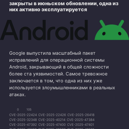
закрыты в июньском обновлении, одна из
них активно эксплуатируется
Google выпустила масштабный пакет
исправлений для операционной системы
Android, закрывающий в общей сложности
более ста уязвимостей. Самое тревожное
заключается в том, что одна из них уже
используется злоумышленниками в реальных
атаках.
0
105
CVE-2025-22424
CVE-2025-22426
CVE-2025-26418
CVE-2025-32348
CVE-2025-40214
CVE-2025-47384
CVE-2025-47392
CVE-2025-47400
CVE-2025-47401