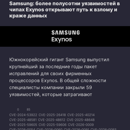
Samsung: более полусотни уязвимостей в
чипах Exynos открывают путь к взлому и
краже данных
Южнокорейский гигант Samsung выпустил
крупнейший за последние годы пакет
исправлений для своих фирменных
процессоров Exynos. В общей сложности
специалисты компании закрыли 59
уязвимостей, которые затрагивают
0
85
CVE-2024-53922
CVE-2025-26418
CVE-2025-40214
CVE-2025-48581
CVE-2025-48612
CVE-2025-48648
CVE-2025-59605
CVE-2025-59606
CVE-2026-0009
CVE-2026-0054
CVE-2026-0060
CVE-2026-0091
CVE-2026-0093