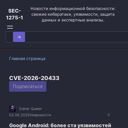
Перейти
Новости информационной безопасности:
к
SEC-
свежие кибератаки, уязвимости, защита
контенту
1275-1
данных и экспертные анализы.
Search
for:
Главная страница
CVE-2026-20433
Подписаться
Vulner Queen
02.06.2026
Уязвимости
0
Google Android: более ста уязвимостей