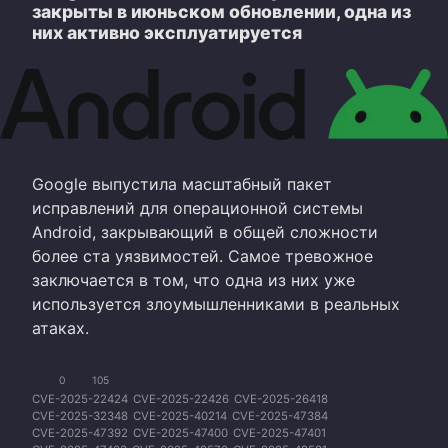
закрыты в июньском обновлении, одна из
них активно эксплуатируется
Google выпустила масштабный пакет
исправлений для операционной системы
Android, закрывающий в общей сложности
более ста уязвимостей. Самое тревожное
заключается в том, что одна из них уже
используется злоумышленниками в реальных
атаках.
0
105
CVE-2025-22424
CVE-2025-22426
CVE-2025-26418
CVE-2025-32348
CVE-2025-40214
CVE-2025-47384
CVE-2025-47392
CVE-2025-47400
CVE-2025-47401