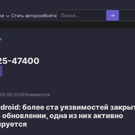
Search
ки
Стать автором
Войти
for:
а
25-47400
n
02.06.2026
Уязвимости
droid: более ста уязвимостей закры
обновлении, одна из них активно
ируется