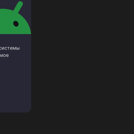
 системы
амое