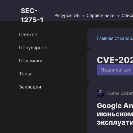
Перейти
SEC-
к
Ресурсы ИБ
Справочники
Спис
контенту
1275-1
Свежее
Главная страниц
Популярное
CVE-20
Подписки
Подписаться
Топы
Закладки
Vulner Quee
Google An
июньском 
эксплуат