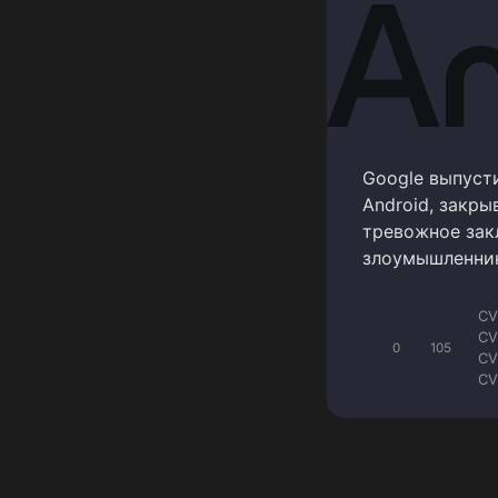
Google выпуст
Android, закр
тревожное закл
злоумышленник
CV
CV
0
105
CV
CV
CV
CV
CV
CV
CV