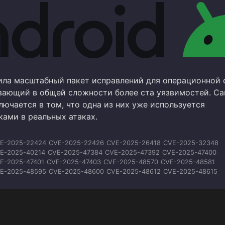
ила масштабный пакет исправлений для операционной
ывающий в общей сложности более ста уязвимостей. С
ючается в том, что одна из них уже используется
ами в реальных атаках.
E-2025-22424
CVE-2025-22426
CVE-2025-26418
CVE-2025-32348
E-2025-40214
CVE-2025-47384
CVE-2025-47392
CVE-2025-47400
E-2025-47401
CVE-2025-47403
CVE-2025-48570
CVE-2025-48581
E-2025-48595
CVE-2025-48600
CVE-2025-48612
CVE-2025-48615
E-2025-48616
CVE-2025-48648
CVE-2025-48649
CVE-2025-48652
E-2025-59604
CVE-2025-59605
CVE-2025-59606
CVE-2025-64505
E-2025-64720
CVE-2025-65018
CVE-2025-71251
CVE-2025-71252
E-2025-71253
CVE-2025-71254
CVE-2025-71255
CVE-2025-71256
E-2026-0009
CVE-2026-0016
CVE-2026-0018
CVE-2026-0036