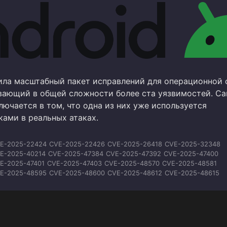
ила масштабный пакет исправлений для операционной
ывающий в общей сложности более ста уязвимостей. С
ючается в том, что одна из них уже используется
ами в реальных атаках.
E-2025-22424
CVE-2025-22426
CVE-2025-26418
CVE-2025-32348
E-2025-40214
CVE-2025-47384
CVE-2025-47392
CVE-2025-47400
E-2025-47401
CVE-2025-47403
CVE-2025-48570
CVE-2025-48581
E-2025-48595
CVE-2025-48600
CVE-2025-48612
CVE-2025-48615
E-2025-48616
CVE-2025-48648
CVE-2025-48649
CVE-2025-48652
E-2025-59604
CVE-2025-59605
CVE-2025-59606
CVE-2025-64505
E-2025-64720
CVE-2025-65018
CVE-2025-71251
CVE-2025-71252
E-2025-71253
CVE-2025-71254
CVE-2025-71255
CVE-2025-71256
E-2026-0009
CVE-2026-0016
CVE-2026-0018
CVE-2026-0036