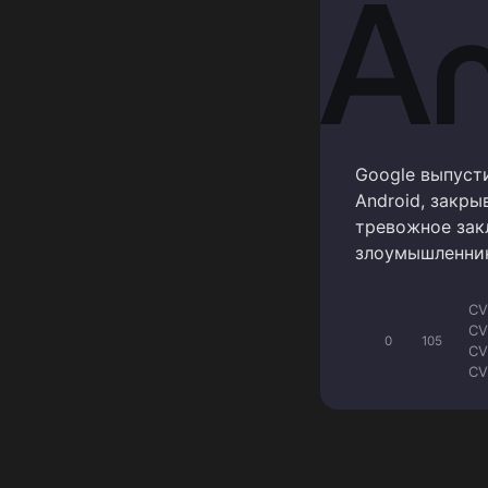
Google выпуст
Android, закр
тревожное закл
злоумышленник
CV
CV
0
105
CV
CV
CV
CV
CV
CV
CV