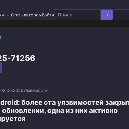
Search
ки
Стать автором
Войти
for:
а
25-71256
n
02.06.2026
Уязвимости
droid: более ста уязвимостей закры
обновлении, одна из них активно
ируется