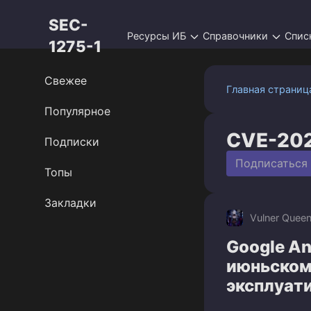
Перейти
SEC-
к
Ресурсы ИБ
Справочники
Спис
контенту
1275-1
Свежее
Главная страниц
Популярное
CVE-20
Подписки
Подписаться
Топы
Закладки
Vulner Quee
Google An
июньском 
эксплуат