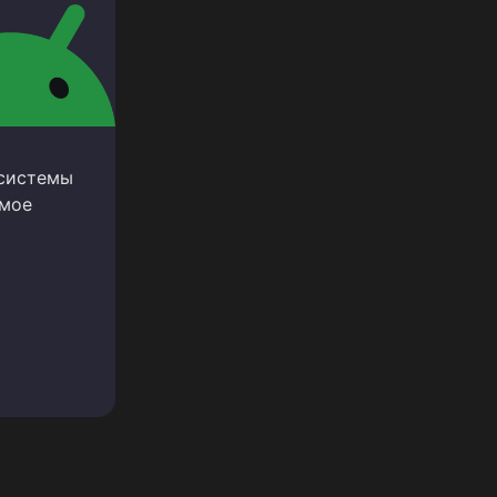
 системы
амое