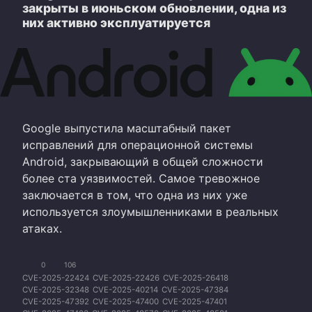
закрыты в июньском обновлении, одна из
них активно эксплуатируется
Google выпустила масштабный пакет
исправлений для операционной системы
Android, закрывающий в общей сложности
более ста уязвимостей. Самое тревожное
заключается в том, что одна из них уже
используется злоумышленниками в реальных
атаках.
0
106
CVE-2025-22424
CVE-2025-22426
CVE-2025-26418
CVE-2025-32348
CVE-2025-40214
CVE-2025-47384
CVE-2025-47392
CVE-2025-47400
CVE-2025-47401