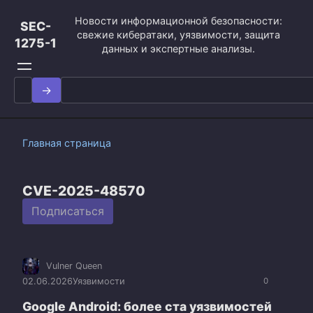
Перейти
Новости информационной безопасности:
к
SEC-
свежие кибератаки, уязвимости, защита
контенту
1275-1
данных и экспертные анализы.
Search
for:
Главная страница
CVE-2025-48570
Подписаться
Vulner Queen
02.06.2026
Уязвимости
0
Google Android: более ста уязвимостей