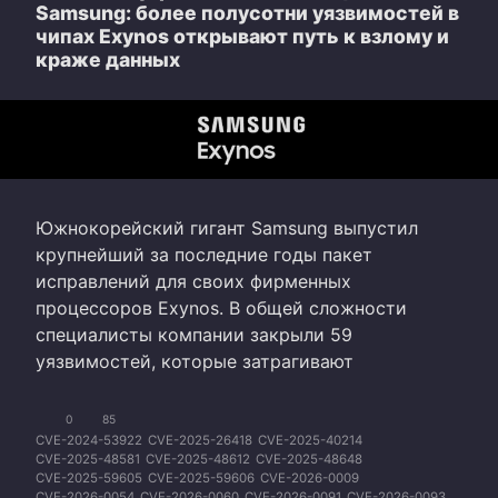
Samsung: более полусотни уязвимостей в
чипах Exynos открывают путь к взлому и
краже данных
Южнокорейский гигант Samsung выпустил
крупнейший за последние годы пакет
исправлений для своих фирменных
процессоров Exynos. В общей сложности
специалисты компании закрыли 59
уязвимостей, которые затрагивают
0
85
CVE-2024-53922
CVE-2025-26418
CVE-2025-40214
CVE-2025-48581
CVE-2025-48612
CVE-2025-48648
CVE-2025-59605
CVE-2025-59606
CVE-2026-0009
CVE-2026-0054
CVE-2026-0060
CVE-2026-0091
CVE-2026-0093