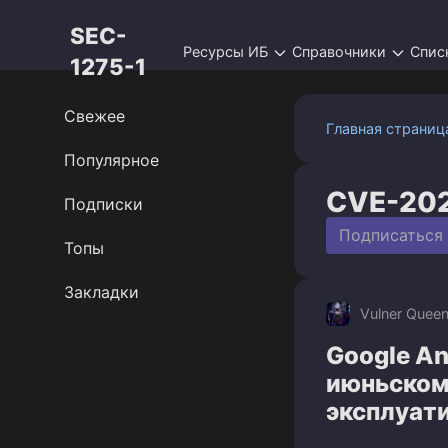
Перейти
SEC-
к
Ресурсы ИБ
Справочники
Спис
контенту
1275-1
Свежее
Главная страниц
Популярное
CVE-20
Подписки
Подписаться
Топы
Закладки
Vulner Quee
Google An
июньском 
эксплуат