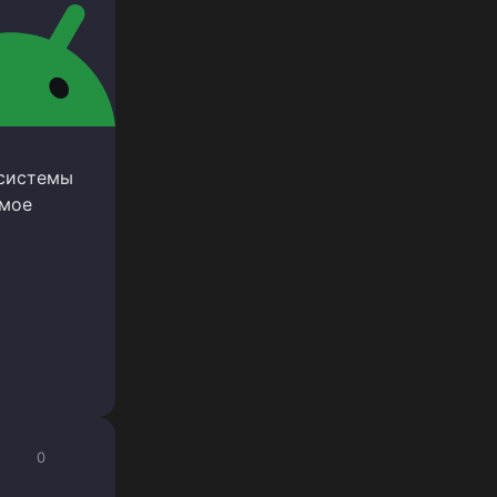
 системы
амое
0