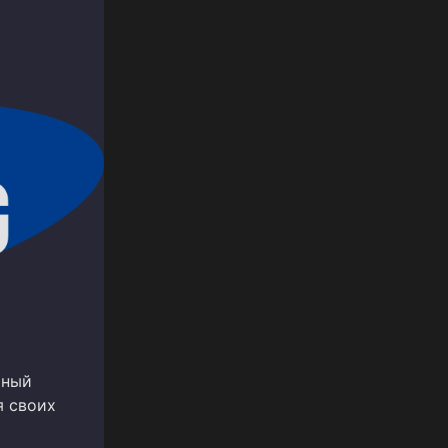
чный
я своих