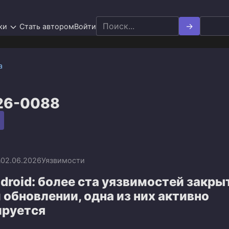
Search
ки
Стать автором
Войти
for:
а
26-0088
n
02.06.2026
Уязвимости
droid: более ста уязвимостей закры
обновлении, одна из них активно
ируется