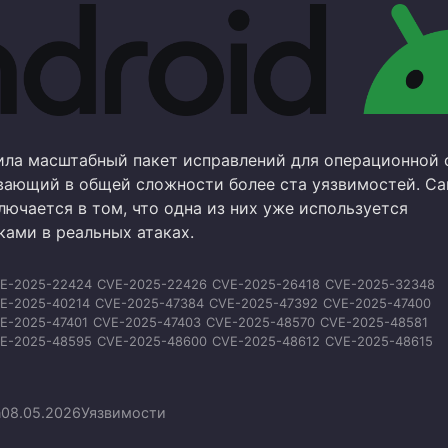
ила масштабный пакет исправлений для операционной
ывающий в общей сложности более ста уязвимостей. С
ючается в том, что одна из них уже используется
ами в реальных атаках.
E-2025-22424
CVE-2025-22426
CVE-2025-26418
CVE-2025-32348
E-2025-40214
CVE-2025-47384
CVE-2025-47392
CVE-2025-47400
E-2025-47401
CVE-2025-47403
CVE-2025-48570
CVE-2025-48581
E-2025-48595
CVE-2025-48600
CVE-2025-48612
CVE-2025-48615
E-2025-48616
CVE-2025-48648
CVE-2025-48649
CVE-2025-48652
E-2025-59604
CVE-2025-59605
CVE-2025-59606
CVE-2025-64505
E-2025-64720
CVE-2025-65018
CVE-2025-71251
CVE-2025-71252
n
08.05.2026
Уязвимости
E-2025-71253
CVE-2025-71254
CVE-2025-71255
CVE-2025-71256
E-2026-0009
CVE-2026-0016
CVE-2026-0018
CVE-2026-0036