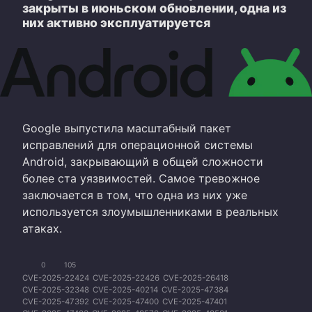
закрыты в июньском обновлении, одна из
них активно эксплуатируется
Google выпустила масштабный пакет
исправлений для операционной системы
Android, закрывающий в общей сложности
более ста уязвимостей. Самое тревожное
заключается в том, что одна из них уже
используется злоумышленниками в реальных
атаках.
0
105
CVE-2025-22424
CVE-2025-22426
CVE-2025-26418
CVE-2025-32348
CVE-2025-40214
CVE-2025-47384
CVE-2025-47392
CVE-2025-47400
CVE-2025-47401