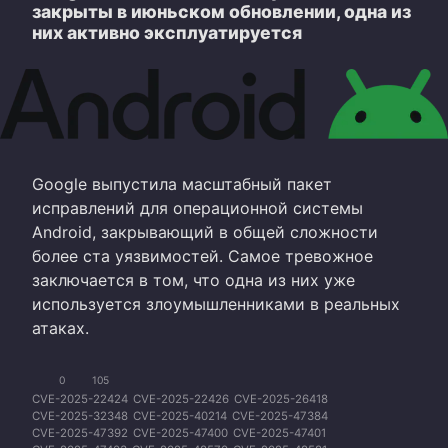
закрыты в июньском обновлении, одна из
них активно эксплуатируется
Google выпустила масштабный пакет
исправлений для операционной системы
Android, закрывающий в общей сложности
более ста уязвимостей. Самое тревожное
заключается в том, что одна из них уже
используется злоумышленниками в реальных
атаках.
0
105
CVE-2025-22424
CVE-2025-22426
CVE-2025-26418
CVE-2025-32348
CVE-2025-40214
CVE-2025-47384
CVE-2025-47392
CVE-2025-47400
CVE-2025-47401