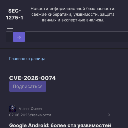
Перейти
Новости информационной безопасности:
к
SEC-
свежие кибератаки, уязвимости, защита
контенту
1275-1
данных и экспертные анализы.
Search
for:
Главная страница
CVE-2026-0074
Подписаться
Vulner Queen
02.06.2026
Уязвимости
0
Google Android: более ста уязвимостей