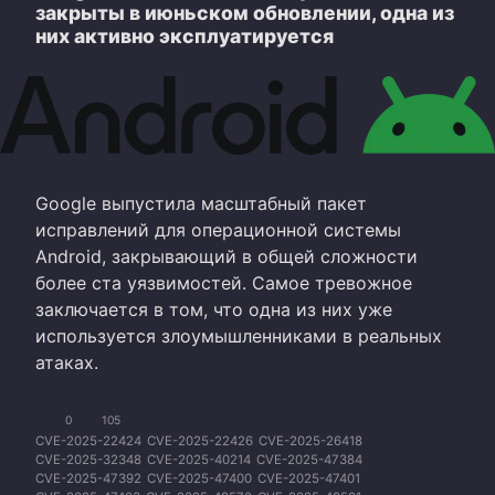
закрыты в июньском обновлении, одна из
них активно эксплуатируется
Google выпустила масштабный пакет
исправлений для операционной системы
Android, закрывающий в общей сложности
более ста уязвимостей. Самое тревожное
заключается в том, что одна из них уже
используется злоумышленниками в реальных
атаках.
0
105
CVE-2025-22424
CVE-2025-22426
CVE-2025-26418
CVE-2025-32348
CVE-2025-40214
CVE-2025-47384
CVE-2025-47392
CVE-2025-47400
CVE-2025-47401