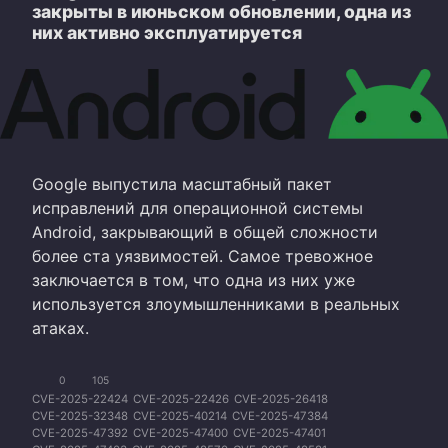
закрыты в июньском обновлении, одна из
них активно эксплуатируется
Google выпустила масштабный пакет
исправлений для операционной системы
Android, закрывающий в общей сложности
более ста уязвимостей. Самое тревожное
заключается в том, что одна из них уже
используется злоумышленниками в реальных
атаках.
0
105
CVE-2025-22424
CVE-2025-22426
CVE-2025-26418
CVE-2025-32348
CVE-2025-40214
CVE-2025-47384
CVE-2025-47392
CVE-2025-47400
CVE-2025-47401