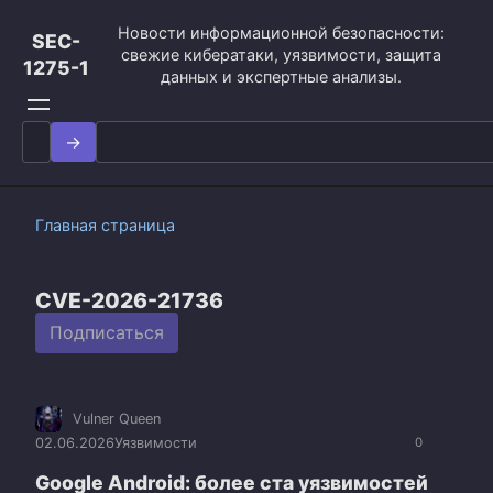
Перейти
Новости информационной безопасности:
к
SEC-
свежие кибератаки, уязвимости, защита
контенту
1275-1
данных и экспертные анализы.
Search
for:
Главная страница
CVE-2026-21736
Подписаться
Vulner Queen
02.06.2026
Уязвимости
0
Google Android: более ста уязвимостей