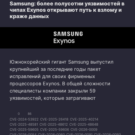
Samsung: более полусотни уязвимостей в
чипах Exynos открывают путь к взлому и
краже данных
Южнокорейский гигант Samsung выпустил
крупнейший за последние годы пакет
исправлений для своих фирменных
процессоров Exynos. В общей сложности
специалисты компании закрыли 59
уязвимостей, которые затрагивают
0
86
CVE-2024-53922
CVE-2025-26418
CVE-2025-40214
CVE-2025-48581
CVE-2025-48612
CVE-2025-48648
CVE-2025-59605
CVE-2025-59606
CVE-2026-0009
CVE-2026-0054
CVE-2026-0060
CVE-2026-0091
CVE-2026-0093