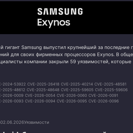
 гигант Samsung выпустил крупнейший за последние 
ений для своих фирменных процессоров Exynos. В общ
циалисты компании закрыли 59 уязвимостей, которые
E-2024-53922
CVE-2025-26418
CVE-2025-40214
CVE-2025-48581
E-2025-48612
CVE-2025-48648
CVE-2025-59605
CVE-2025-59606
E-2026-0009
CVE-2026-0054
CVE-2026-0060
CVE-2026-0091
E-2026-0093
CVE-2026-0094
CVE-2026-0095
CVE-2026-0096
E-2026-0097
CVE-2026-0098
CVE-2026-0099
CVE-2026-0100
E-2026-20435
CVE-2026-20453
CVE-2026-20454
CVE-2026-20455
-2026-21017
CVE-2026-21025
CVE-2026-21026
CVE-2026-21027
n
02.06.2026
Уязвимости
E-2026-21028
CVE-2026-21029
CVE-2026-21030
CVE-2026-21031
E-2026-21352
CVE-2026-21353
CVE-2026-23786
CVE-2026-23787