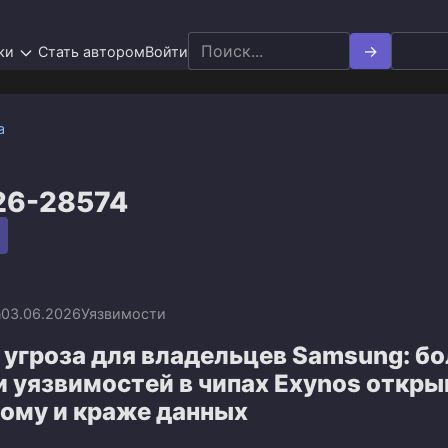
Search
ки
Стать автором
Войти
for:
а
26-28574
n
03.06.2026
Уязвимости
угроза для владельцев Samsung: бо
и уязвимостей в чипах Exynos откр
лому и краже данных