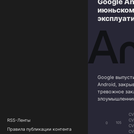
Google An
CV
CV
июньском 
CV
эксплуат
CV
CV
CV
Google выпуст
Android, закр
тревожное закл
злоумышленник
CV
CV
RSS-Ленты
0
105
CV
Правила публикации контента
CV