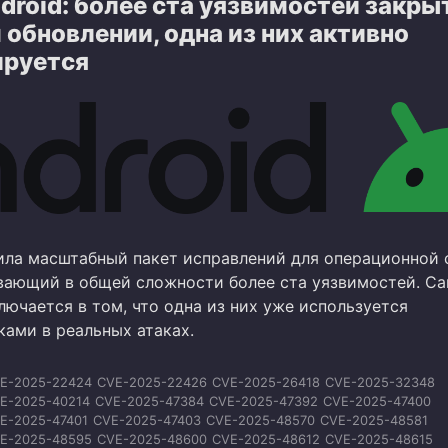
droid: более ста уязвимостей закры
E-2026-23788
CVE-2026-23789
CVE-2026-23790
CVE-2026-23791
E-2026-23793
CVE-2026-25276
CVE-2026-25277
CVE-2026-28573
обновлении, одна из них активно
E-2026-28574
CVE-2026-28577
CVE-2026-28578
CVE-2026-28580
ируется
E-2026-28581
CVE-2026-28586
CVE-2026-33956
CVE-2026-33960
E-2026-33963
CVE-2026-33964
CVE-2026-33966
CVE-2026-33967
E-2026-33968
CVE-2026-33970
ила масштабный пакет исправлений для операционной
ывающий в общей сложности более ста уязвимостей. С
ючается в том, что одна из них уже используется
ами в реальных атаках.
E-2025-22424
CVE-2025-22426
CVE-2025-26418
CVE-2025-32348
E-2025-40214
CVE-2025-47384
CVE-2025-47392
CVE-2025-47400
E-2025-47401
CVE-2025-47403
CVE-2025-48570
CVE-2025-48581
E-2025-48595
CVE-2025-48600
CVE-2025-48612
CVE-2025-48615