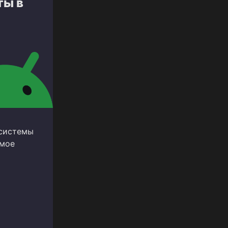
ты в
 системы
амое