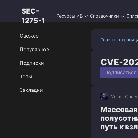
Перейти
SEC-
к
Ресурсы ИБ
Справочники
Спис
контенту
1275-1
Свежее
Главная страниц
Популярное
CVE-20
Подписки
Подписаться
Топы
Закладки
Vulner Quee
Массовая 
полусотн
путь к вз