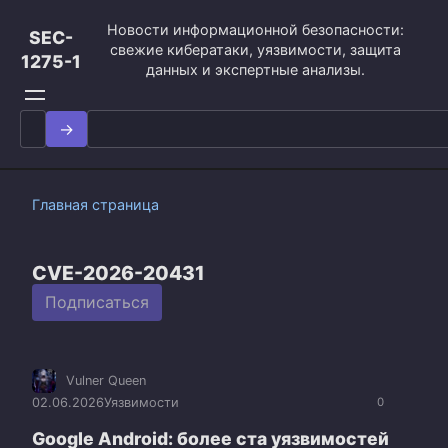
Перейти
Новости информационной безопасности:
к
SEC-
свежие кибератаки, уязвимости, защита
контенту
1275-1
данных и экспертные анализы.
Search
for:
Главная страница
CVE-2026-20431
Подписаться
Vulner Queen
02.06.2026
Уязвимости
0
Google Android: более ста уязвимостей