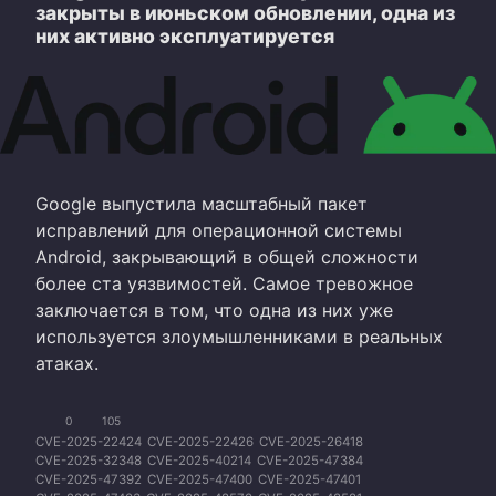
закрыты в июньском обновлении, одна из
них активно эксплуатируется
Google выпустила масштабный пакет
исправлений для операционной системы
Android, закрывающий в общей сложности
более ста уязвимостей. Самое тревожное
заключается в том, что одна из них уже
используется злоумышленниками в реальных
атаках.
0
105
CVE-2025-22424
CVE-2025-22426
CVE-2025-26418
CVE-2025-32348
CVE-2025-40214
CVE-2025-47384
CVE-2025-47392
CVE-2025-47400
CVE-2025-47401