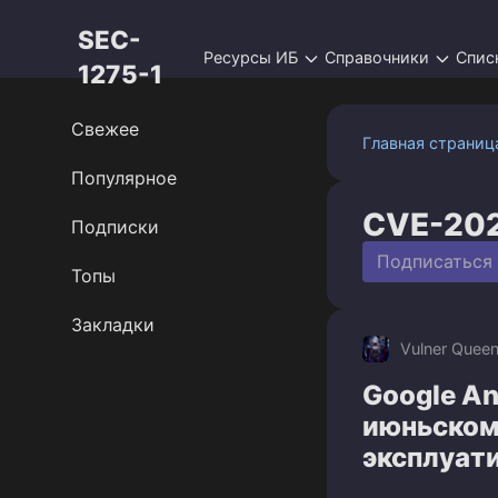
Перейти
SEC-
к
Ресурсы ИБ
Справочники
Спис
контенту
1275-1
Свежее
Главная страниц
Популярное
CVE-20
Подписки
Подписаться
Топы
Закладки
Vulner Quee
Google An
июньском 
эксплуат