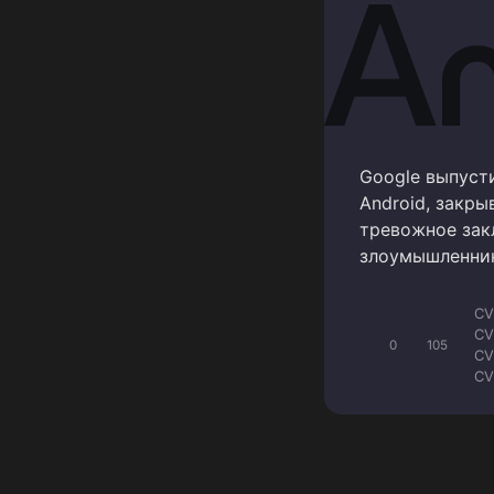
Google выпуст
Android, закр
тревожное закл
злоумышленник
CV
CV
0
105
CV
CV
CV
CV
CV
CV
CV