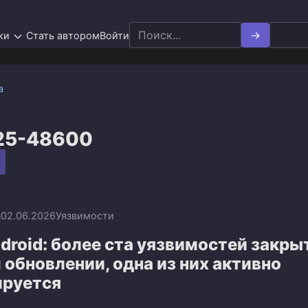
Search
ки
Стать автором
Войти
for:
а
25-48600
n
02.06.2026
Уязвимости
droid: более ста уязвимостей закры
обновлении, одна из них активно
ируется