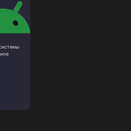
 системы
амое