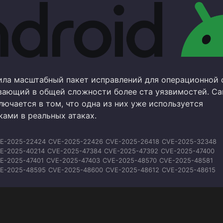
ила масштабный пакет исправлений для операционной
ывающий в общей сложности более ста уязвимостей. С
ючается в том, что одна из них уже используется
ами в реальных атаках.
E-2025-22424
CVE-2025-22426
CVE-2025-26418
CVE-2025-32348
E-2025-40214
CVE-2025-47384
CVE-2025-47392
CVE-2025-47400
E-2025-47401
CVE-2025-47403
CVE-2025-48570
CVE-2025-48581
E-2025-48595
CVE-2025-48600
CVE-2025-48612
CVE-2025-48615
E-2025-48616
CVE-2025-48648
CVE-2025-48649
CVE-2025-48652
E-2025-59604
CVE-2025-59605
CVE-2025-59606
CVE-2025-64505
E-2025-64720
CVE-2025-65018
CVE-2025-71251
CVE-2025-71252
E-2025-71253
CVE-2025-71254
CVE-2025-71255
CVE-2025-71256
E-2026-0009
CVE-2026-0016
CVE-2026-0018
CVE-2026-0036