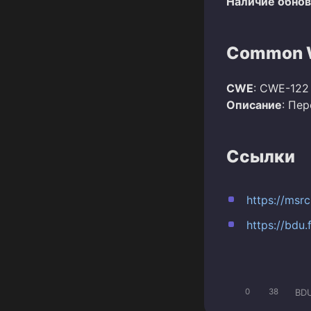
Наличие обно
Common W
CWE
: CWE-122
Описание
: Пе
Ссылки
https://msr
https://bdu
BD
0
38