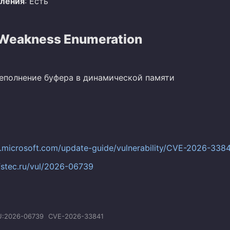
вления
: Есть
eakness Enumeration
реполнение буфера в динамической памяти
c.microsoft.com/update-guide/vulnerability/CVE-2026-338
.fstec.ru/vul/2026-06739
U:2026-06739
CVE-2026-33841