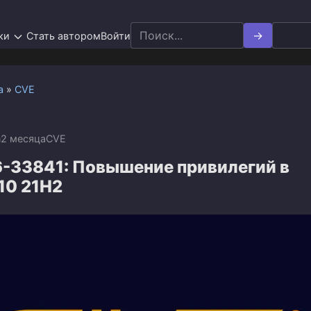
Search
ки
Стать автором
Войти
for:
а
»
CVE
n
2 месяца
CVE
-33841: Повышение привилегий в
10 21H2