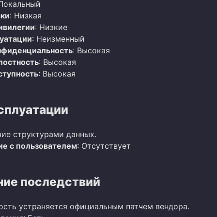
 Локальный
аки
: Низкая
ивилегии
: Низкие
луатации
: Неизменный
нфиденциальность
: Высокая
лостность
: Высокая
ступность
: Высокая
сплуатации
ие структурами данных.
е с пользователем
: Отсутствует
ие последствий
ость устраняется официальным патчем вендора.