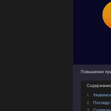
Повышение при
Содержани
Уязвимо
Последс
Common V