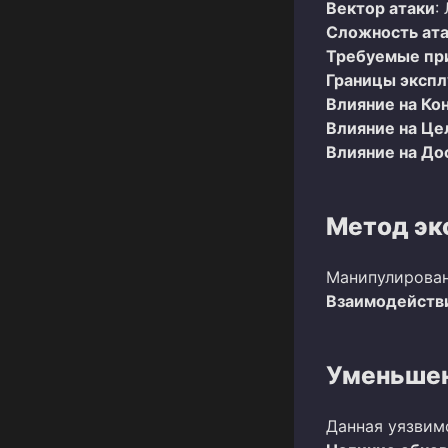
Вектор атаки
:
Сложность ат
Требуемые пр
Границы эксп
Влияние на Ко
Влияние на Це
Влияние на До
Метод эк
Манипулирован
Взаимодействи
Уменьшен
Данная уязвим