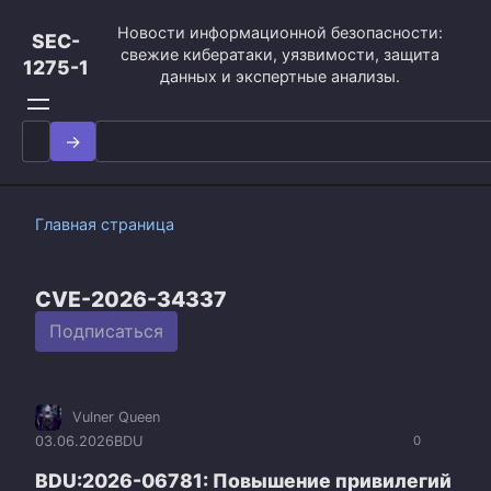
Перейти
Новости информационной безопасности:
к
SEC-
свежие кибератаки, уязвимости, защита
контенту
1275-1
данных и экспертные анализы.
Search
for:
Главная страница
CVE-2026-34337
Подписаться
Vulner Queen
03.06.2026
BDU
0
BDU:2026-06781: Повышение привилегий