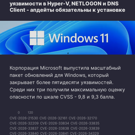
уязвимости в Hyper-V, NETLOGON и DNS
Client - апдейты обязательны к установке
Корпорация Microsoft выпустила масштабный
пакет обновлений для Windows, который
закрывает более пятидесяти уязвимостей.
Среди них три получили максимальную оценку
опасности по шкале CVSS - 9,8 и 9,3 балла.
0
120
CVE-2026-21530
CVE-2026-32161
CVE-2026-32170
CVE-2026-32209
CVE-2026-33834
CVE-2026-33835
CVE-2026-33837
CVE-2026-33838
CVE-2026-33839
CVE-2026-33840
CVE-2026-33841
CVE-2026-34329