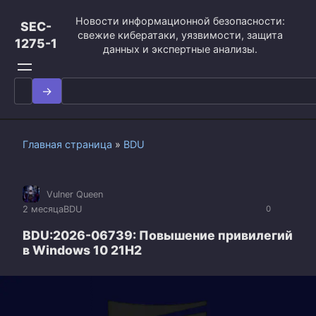
Перейти
Новости информационной безопасности:
к
SEC-
свежие кибератаки, уязвимости, защита
контенту
1275-1
данных и экспертные анализы.
Search
for:
Главная страница
»
BDU
Vulner Queen
2 месяца
BDU
0
BDU:2026-06739: Повышение привилегий
в Windows 10 21H2