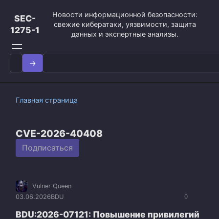
Перейти
Новости информационной безопасности:
к
SEC-
свежие кибератаки, уязвимости, защита
контенту
1275-1
данных и экспертные анализы.
Search
for:
Главная страница
CVE-2026-40408
Подписаться
Vulner Queen
03.06.2026
BDU
0
BDU:2026-07121: Повышение привилегий