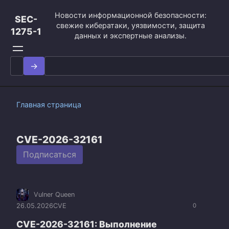
Перейти
Новости информационной безопасности:
к
SEC-
свежие кибератаки, уязвимости, защита
контенту
1275-1
данных и экспертные анализы.
Search
for:
Главная страница
CVE-2026-32161
Подписаться
Vulner Queen
26.05.2026
CVE
0
CVE-2026-32161: Выполнение