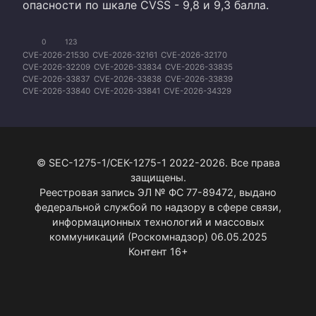
опасности по шкале CVSS - 9,8 и 9,3 балла.
0
123
CVE-2026-21530
CVE-2026-32161
CVE-2026-32170
CVE-2026-32209
CVE-2026-33834
CVE-2026-33835
CVE-2026-33837
CVE-2026-33838
CVE-2026-33839
CVE-2026-33840
CVE-2026-33841
CVE-2026-34329
CVE-2026-34330
CVE-2026-34331
CVE-2026-34332
CVE-2026-34333
CVE-2026-34334
CVE-2026-34336
CVE-2026-34337
CVE-2026-34338
CVE-2026-34339
CVE-2026-34340
CVE-2026-34341
CVE-2026-34342
CVE-2026-34343
CVE-2026-34344
CVE-2026-34345
© SEC-1275-1/СЕК-1275-1 2022-2026. Все права
CVE-2026-34347
CVE-2026-34350
CVE-2026-34351
CVE-2026-35415
CVE-2026-35416
CVE-2026-35417
защищены.
CVE-2026-35418
CVE-2026-35419
CVE-2026-35420
Реестровая запись ЭЛ № ФС 77-89472, выдано
CVE-2026-35421
CVE-2026-35422
CVE-2026-35423
федеральной службой по надзору в сфере связи,
CVE-2026-35424
CVE-2026-35438
CVE-2026-40369
информационных технологий и массовых
CVE-2026-40377
CVE-2026-40380
CVE-2026-40382
CVE-2026-40397
CVE-2026-40398
CVE-2026-40399
коммуникаций (Роскомнадзор) 06.05.2025
CVE-2026-40401
CVE-2026-40402
CVE-2026-40403
Контент 16+
CVE-2026-40405
CVE-2026-40406
CVE-2026-40407
CVE-2026-40408
CVE-2026-40410
CVE-2026-40413
CVE-2026-40414
CVE-2026-40415
CVE-2026-41088
CVE-2026-41089
CVE-2026-41095
CVE-2026-41096
CVE-2026-41097
CVE-2026-42825
CVE-2026-42896