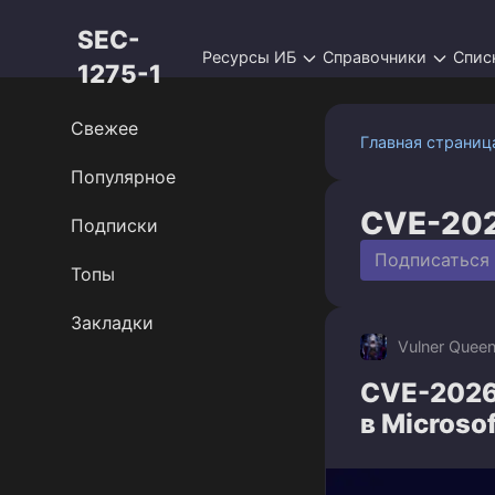
Перейти
SEC-
к
Ресурсы ИБ
Справочники
Спис
контенту
1275-1
Свежее
Главная страниц
Популярное
CVE-20
Подписки
Подписаться
Топы
Закладки
Vulner Quee
CVE-2026
в Microso