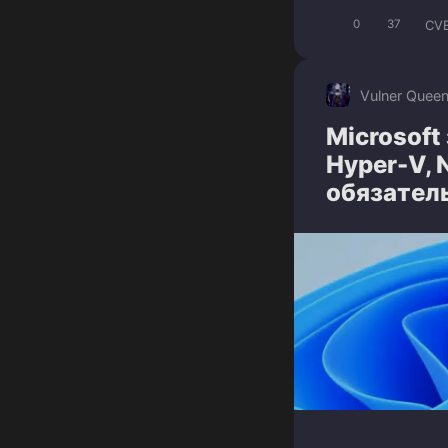
CV
0
37
Vulner Quee
Microsoft
Hyper-V, 
обязател