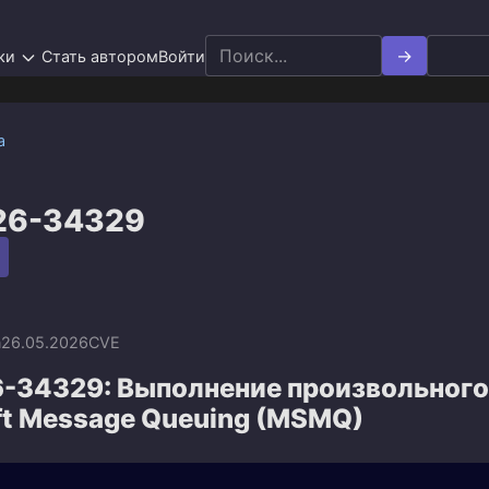
Search
ки
Стать автором
Войти
for:
а
26-34329
n
26.05.2026
CVE
-34329: Выполнение произвольного
ft Message Queuing (MSMQ)