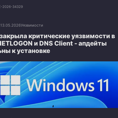
E-2026-34329
n
13.05.2026
Уязвимости
 закрыла критические уязвимости в
NETLOGON и DNS Client - апдейты
ьны к установке