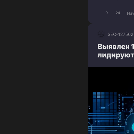
Ha
0
24
SEC-1275
02
Выявлен 
лидируют 