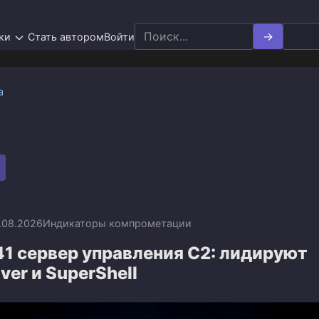
Search
ки
Стать автором
Войти
for:
а
.08.2026
Индикаторы компрометации
1 сервер управления C2: лидируют
iver и SuperShell