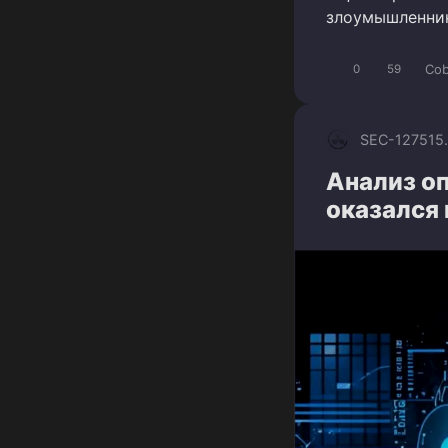
злоумышленник
Cob
0
59
SEC-1275
15
Анализ оп
оказался