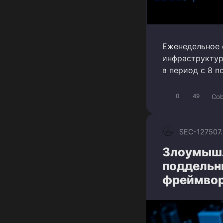
Еженедельное 
инфраструктур
в период с 8 п
Cob
0
49
SEC-1275
07
Злоумышл
поддельн
фреймвор