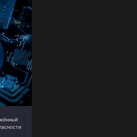
яжённый
пасности