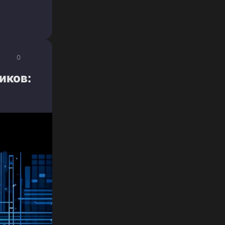
0
иков: