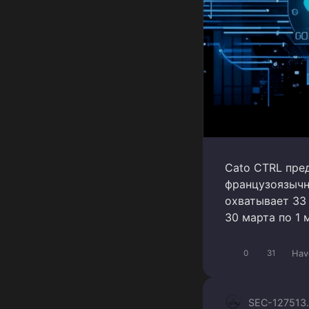
Cato CTRL пре
французоязычн
охватывает 33
30 марта по 1 
Hav
0
31
SEC-1275
13