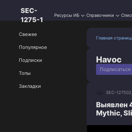
Перейти
SEC-
к
Ресурсы ИБ
Справочники
Спис
контенту
1275-1
Свежее
Главная страниц
Популярное
Havoc
Подписки
Подписаться
Топы
Закладки
SEC-1275
02
Выявлен 4
Mythic, Sl