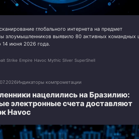
сканирование глобального интернета на предмет
ы злоумышленников выявило 80 активных командных 
о 14 июня 2026 года.
alt Strike
Empire
Havoc
Mythic
Sliver
SuperShell
.07.2026
Индикаторы компрометации
енники нацелились на Бразилию:
ые электронные счета доставляют
к Havoc