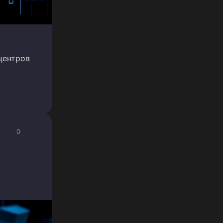
центров
0