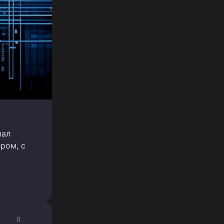
иал
ром, с
0