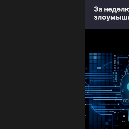
За недел
злоумышле