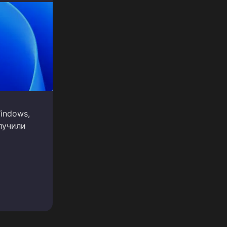
indows,
лучили