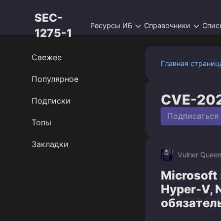
Перейти
SEC-
к
Ресурсы ИБ
Справочники
Спис
контенту
1275-1
Свежее
Главная страниц
Популярное
CVE-20
Подписки
Подписаться
Топы
Закладки
Vulner Quee
Microsoft
Hyper-V, 
обязател