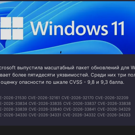
crosoft выпустила масштабный пакет обновлений для W
вает более пятидесяти уязвимостей. Среди них три по
ценку опасности по шкале CVSS - 9,8 и 9,3 балла.
E-2026-21530
CVE-2026-32161
CVE-2026-32170
CVE-2026-32209
E-2026-33834
CVE-2026-33835
CVE-2026-33837
CVE-2026-33838
E-2026-33839
CVE-2026-33840
CVE-2026-33841
CVE-2026-34329
E-2026-34330
CVE-2026-34331
CVE-2026-34332
CVE-2026-34333
E-2026-34334
CVE-2026-34336
CVE-2026-34337
CVE-2026-34338
E-2026-34339
CVE-2026-34340
CVE-2026-34341
CVE-2026-34342
E-2026-34343
CVE-2026-34344
CVE-2026-34345
CVE-2026-34347