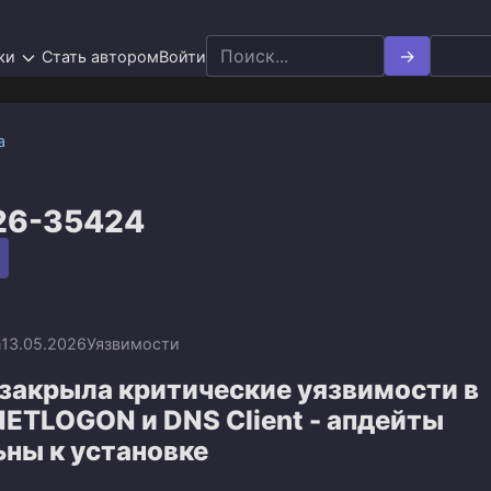
Search
ки
Стать автором
Войти
for:
а
26-35424
n
13.05.2026
Уязвимости
 закрыла критические уязвимости в
NETLOGON и DNS Client - апдейты
ьны к установке