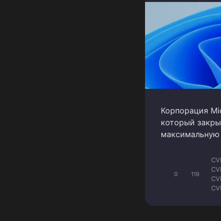
Корпорация Mi
который закры
максимальную о
CV
CV
0
119
CV
CV
CV
CV
CV