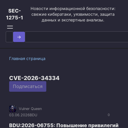
Перейти
Новости информационной безопасности:
к
SEC-
свежие кибератаки, уязвимости, защита
контенту
1275-1
данных и экспертные анализы.
Search
for:
Главная страница
CVE-2026-34334
Подписаться
Vulner Queen
03.06.2026
BDU
0
BDU:2026-06755: Повышение привилегий