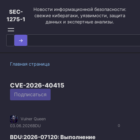
Перейти
Новости информационной безопасности:
к
SEC-
свежие кибератаки, уязвимости, защита
контенту
1275-1
данных и экспертные анализы.
Search
for:
Главная страница
CVE-2026-40415
Подписаться
Vulner Queen
03.06.2026
BDU
0
BDU:2026-07120: Выполнение