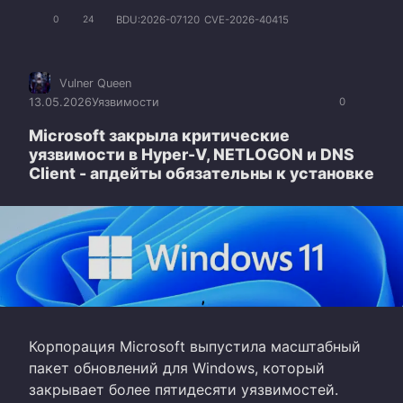
BDU:2026-07120
CVE-2026-40415
0
24
Vulner Queen
13.05.2026
Уязвимости
0
Microsoft закрыла критические
уязвимости в Hyper-V, NETLOGON и DNS
Client - апдейты обязательны к установке
Корпорация Microsoft выпустила масштабный
пакет обновлений для Windows, который
закрывает более пятидесяти уязвимостей.