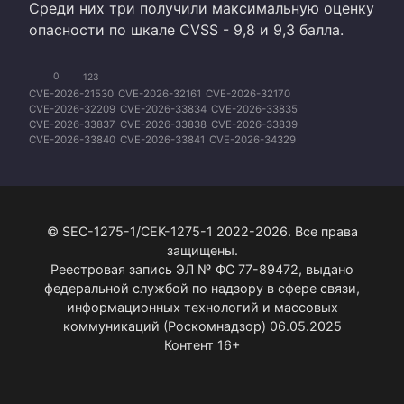
Среди них три получили максимальную оценку
опасности по шкале CVSS - 9,8 и 9,3 балла.
0
123
CVE-2026-21530
CVE-2026-32161
CVE-2026-32170
CVE-2026-32209
CVE-2026-33834
CVE-2026-33835
CVE-2026-33837
CVE-2026-33838
CVE-2026-33839
CVE-2026-33840
CVE-2026-33841
CVE-2026-34329
CVE-2026-34330
CVE-2026-34331
CVE-2026-34332
CVE-2026-34333
CVE-2026-34334
CVE-2026-34336
CVE-2026-34337
CVE-2026-34338
CVE-2026-34339
CVE-2026-34340
CVE-2026-34341
CVE-2026-34342
CVE-2026-34343
CVE-2026-34344
CVE-2026-34345
© SEC-1275-1/СЕК-1275-1 2022-2026. Все права
CVE-2026-34347
CVE-2026-34350
CVE-2026-34351
CVE-2026-35415
CVE-2026-35416
CVE-2026-35417
защищены.
CVE-2026-35418
CVE-2026-35419
CVE-2026-35420
Реестровая запись ЭЛ № ФС 77-89472, выдано
CVE-2026-35421
CVE-2026-35422
CVE-2026-35423
федеральной службой по надзору в сфере связи,
CVE-2026-35424
CVE-2026-35438
CVE-2026-40369
информационных технологий и массовых
CVE-2026-40377
CVE-2026-40380
CVE-2026-40382
CVE-2026-40397
CVE-2026-40398
CVE-2026-40399
коммуникаций (Роскомнадзор) 06.05.2025
CVE-2026-40401
CVE-2026-40402
CVE-2026-40403
Контент 16+
CVE-2026-40405
CVE-2026-40406
CVE-2026-40407
CVE-2026-40408
CVE-2026-40410
CVE-2026-40413
CVE-2026-40414
CVE-2026-40415
CVE-2026-41088
CVE-2026-41089
CVE-2026-41095
CVE-2026-41096