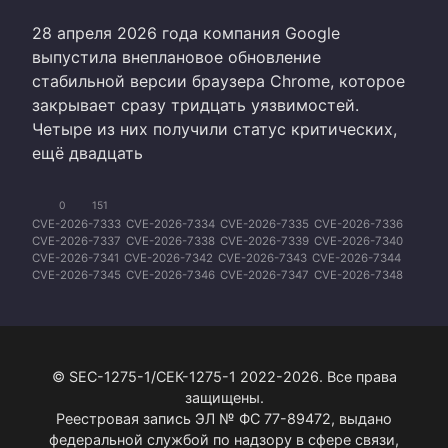
28 апреля 2026 года компания Google
выпустила внеплановое обновление
стабильной версии браузера Chrome, которое
закрывает сразу тридцать уязвимостей.
Четыре из них получили статус критических,
ещё двадцать
0
151
CVE-2026-7333
CVE-2026-7334
CVE-2026-7335
CVE-2026-7336
CVE-2026-7337
CVE-2026-7338
CVE-2026-7339
CVE-2026-7340
CVE-2026-7341
CVE-2026-7342
CVE-2026-7343
CVE-2026-7344
CVE-2026-7345
CVE-2026-7346
CVE-2026-7347
CVE-2026-7348
CVE-2026-7349
CVE-2026-7350
CVE-2026-7351
CVE-2026-7352
CVE-2026-7353
CVE-2026-7354
CVE-2026-7355
CVE-2026-7356
CVE-2026-7357
CVE-2026-7358
CVE-2026-7359
CVE-2026-7360
CVE-2026-7361
CVE-2026-7363
© SEC-1275-1/СЕК-1275-1 2022-2026. Все права
защищены.
Реестровая запись ЭЛ № ФС 77-89472, выдано
федеральной службой по надзору в сфере связи,