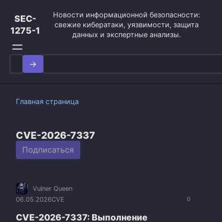
Перейти
Новости информационной безопасности:
к
SEC-
свежие кибератаки, уязвимости, защита
контенту
1275-1
данных и экспертные анализы.
Search
for:
Главная страница
CVE-2026-7337
Подписаться
Vulner Queen
06.05.2026
CVE
0
CVE-2026-7337: Выполнение