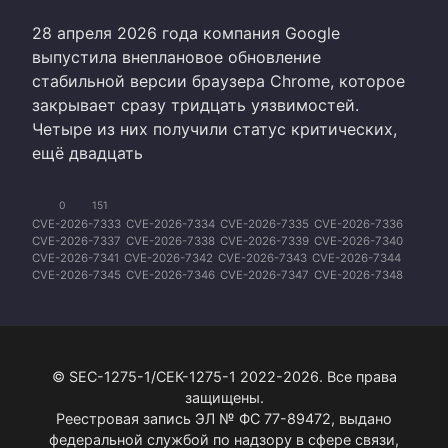
28 апреля 2026 года компания Google
выпустила внеплановое обновление
стабильной версии браузера Chrome, которое
закрывает сразу тридцать уязвимостей.
Четыре из них получили статус критических,
ещё двадцать
0
151
CVE-2026-7333
CVE-2026-7334
CVE-2026-7335
CVE-2026-7336
CVE-2026-7337
CVE-2026-7338
CVE-2026-7339
CVE-2026-7340
CVE-2026-7341
CVE-2026-7342
CVE-2026-7343
CVE-2026-7344
CVE-2026-7345
CVE-2026-7346
CVE-2026-7347
CVE-2026-7348
CVE-2026-7349
CVE-2026-7350
CVE-2026-7351
CVE-2026-7352
CVE-2026-7353
CVE-2026-7354
CVE-2026-7355
CVE-2026-7356
CVE-2026-7357
CVE-2026-7358
CVE-2026-7359
CVE-2026-7360
CVE-2026-7361
CVE-2026-7363
© SEC-1275-1/СЕК-1275-1 2022-2026. Все права
защищены.
Реестровая запись ЭЛ № ФС 77-89472, выдано
федеральной службой по надзору в сфере связи,