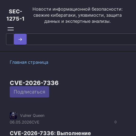
Перейти
Новости информационной безопасности:
к
SEC-
свежие кибератаки, уязвимости, защита
контенту
1275-1
данных и экспертные анализы.
Search
for:
Главная страница
CVE-2026-7336
Подписаться
Vulner Queen
06.05.2026
CVE
0
CVE-2026-7336: Выполнение