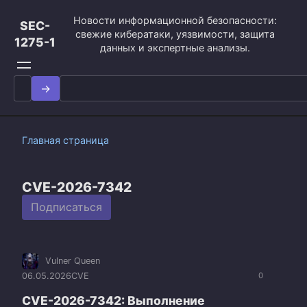
Перейти
Новости информационной безопасности:
к
SEC-
свежие кибератаки, уязвимости, защита
контенту
1275-1
данных и экспертные анализы.
Search
for:
Главная страница
CVE-2026-7342
Подписаться
Vulner Queen
06.05.2026
CVE
0
CVE-2026-7342: Выполнение