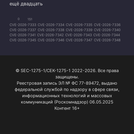
ещё двадцать
0
151
CVE-2026-7333
CVE-2026-7334
CVE-2026-7335
CVE-2026-7336
CVE-2026-7337
CVE-2026-7338
CVE-2026-7339
CVE-2026-7340
CVE-2026-7341
CVE-2026-7342
CVE-2026-7343
CVE-2026-7344
CVE-2026-7345
CVE-2026-7346
CVE-2026-7347
CVE-2026-7348
CVE-2026-7349
CVE-2026-7350
CVE-2026-7351
CVE-2026-7352
CVE-2026-7353
CVE-2026-7354
CVE-2026-7355
CVE-2026-7356
CVE-2026-7357
CVE-2026-7358
CVE-2026-7359
CVE-2026-7360
CVE-2026-7361
CVE-2026-7363
© SEC-1275-1/СЕК-1275-1 2022-2026. Все права
защищены.
Реестровая запись ЭЛ № ФС 77-89472, выдано
федеральной службой по надзору в сфере связи,
информационных технологий и массовых
коммуникаций (Роскомнадзор) 06.05.2025
Контент 16+