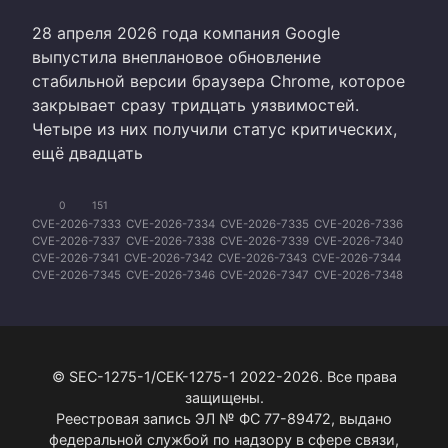
28 апреля 2026 года компания Google
выпустила внеплановое обновление
стабильной версии браузера Chrome, которое
закрывает сразу тридцать уязвимостей.
Четыре из них получили статус критических,
ещё двадцать
0
151
CVE-2026-7333
CVE-2026-7334
CVE-2026-7335
CVE-2026-7336
CVE-2026-7337
CVE-2026-7338
CVE-2026-7339
CVE-2026-7340
CVE-2026-7341
CVE-2026-7342
CVE-2026-7343
CVE-2026-7344
CVE-2026-7345
CVE-2026-7346
CVE-2026-7347
CVE-2026-7348
CVE-2026-7349
CVE-2026-7350
CVE-2026-7351
CVE-2026-7352
CVE-2026-7353
CVE-2026-7354
CVE-2026-7355
CVE-2026-7356
CVE-2026-7357
CVE-2026-7358
CVE-2026-7359
CVE-2026-7360
CVE-2026-7361
CVE-2026-7363
© SEC-1275-1/СЕК-1275-1 2022-2026. Все права
защищены.
Реестровая запись ЭЛ № ФС 77-89472, выдано
федеральной службой по надзору в сфере связи,