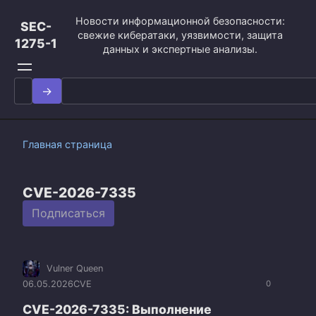
Перейти
Новости информационной безопасности:
к
SEC-
свежие кибератаки, уязвимости, защита
контенту
1275-1
данных и экспертные анализы.
Search
for:
Главная страница
CVE-2026-7335
Подписаться
Vulner Queen
06.05.2026
CVE
0
CVE-2026-7335: Выполнение