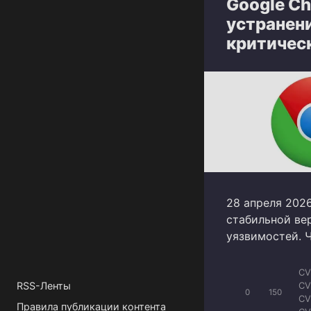
Google Ch
устранен
критичес
28 апреля 202
стабильной ве
уязвимостей. 
CV
RSS-Ленты
CV
0
150
CV
Правила публикации контента