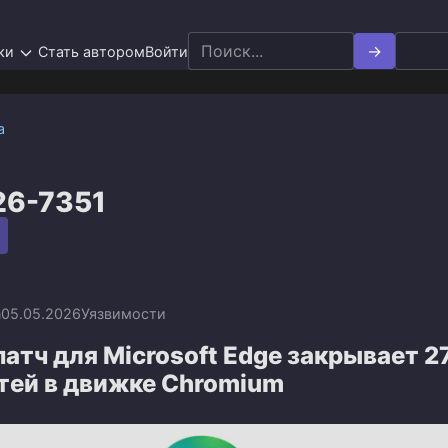
Search
ки
Стать автором
Войти
for:
а
26-7351
n
05.05.2026
Уязвимости
атч для Microsoft Edge закрывает 2
тей в движке Chromium