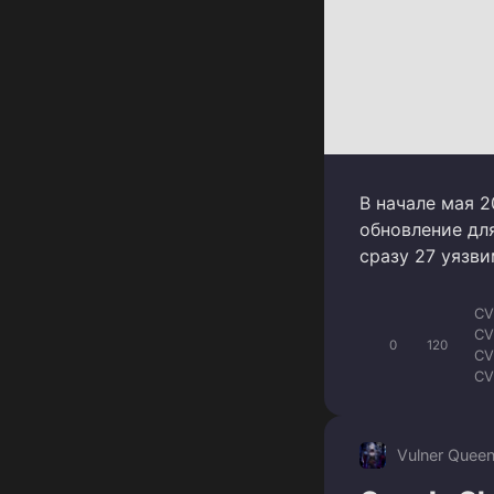
В начале мая 2
обновление для
сразу 27 уязв
CV
CV
0
120
CV
CV
CV
CV
CV
Vulner Quee