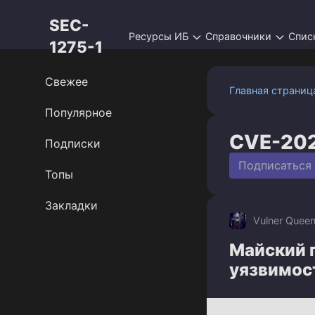
Перейти
SEC-
к
Ресурсы ИБ
Справочники
Спис
контенту
1275-1
Свежее
Главная страниц
Популярное
CVE-20
Подписки
Подписаться
Топы
Закладки
Vulner Quee
Майский п
уязвимос