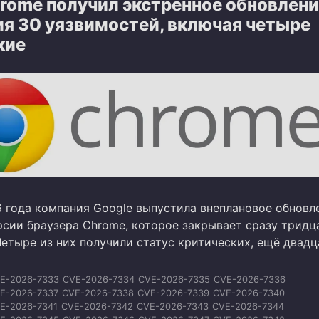
rome получил экстренное обновлени
ия 30 уязвимостей, включая четыре
кие
6 года компания Google выпустила внеплановое обновл
рсии браузера Chrome, которое закрывает сразу тридц
Четыре из них получили статус критических, ещё двадц
E-2026-7333
CVE-2026-7334
CVE-2026-7335
CVE-2026-7336
E-2026-7337
CVE-2026-7338
CVE-2026-7339
CVE-2026-7340
E-2026-7341
CVE-2026-7342
CVE-2026-7343
CVE-2026-7344