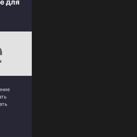
е для
ение
ать
ать