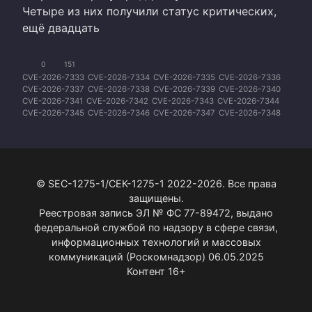
Четыре из них получили статус критических,
ещё двадцать
0
151
CVE-2026-7333
CVE-2026-7334
CVE-2026-7335
CVE-2026-7336
CVE-2026-7337
CVE-2026-7338
CVE-2026-7339
CVE-2026-7340
CVE-2026-7341
CVE-2026-7342
CVE-2026-7343
CVE-2026-7344
CVE-2026-7345
CVE-2026-7346
CVE-2026-7347
CVE-2026-7348
CVE-2026-7349
CVE-2026-7350
CVE-2026-7351
CVE-2026-7352
CVE-2026-7353
CVE-2026-7354
CVE-2026-7355
CVE-2026-7356
CVE-2026-7357
CVE-2026-7358
CVE-2026-7359
CVE-2026-7360
CVE-2026-7361
CVE-2026-7363
© SEC-1275-1/СЕК-1275-1 2022-2026. Все права
защищены.
Реестровая запись ЭЛ № ФС 77-89472, выдано
федеральной службой по надзору в сфере связи,
информационных технологий и массовых
коммуникаций (Роскомнадзор) 06.05.2025
Контент 16+