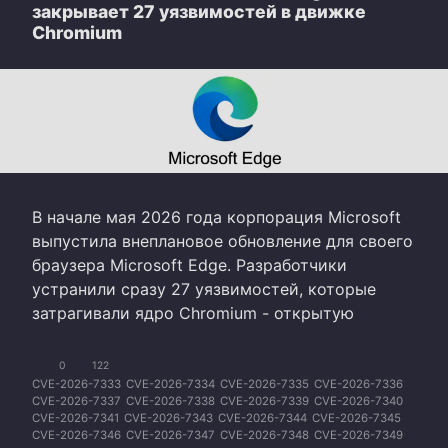
закрывает 27 уязвимостей в движке
Chromium
В начале мая 2026 года корпорация Microsoft
выпустила внеплановое обновление для своего
браузера Microsoft Edge. Разработчики
устранили сразу 27 уязвимостей, которые
затрагивали ядро Chromium - открытую
0
122
CVE-2026-7333
CVE-2026-7334
CVE-2026-7335
CVE-2026-7336
CVE-2026-7337
CVE-2026-7338
CVE-2026-7339
CVE-2026-7340
CVE-2026-7341
CVE-2026-7343
CVE-2026-7344
CVE-2026-7345
CVE-2026-7346
CVE-2026-7347
CVE-2026-7348
CVE-2026-7349